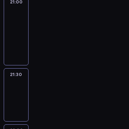
21:00
The
Lead
with
Jake
Tapper
21:00
-
21:30
program
publicystyczny
21:30
World
Sport
21:30
-
22:00
program
informacyjny