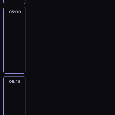
05:00
The
Story
Is
With
Elex
Michaelson
05:00
-
05:45
program
publicystyczny
05:45
World
Sport
05:45
-
06:00
program
informacyjny