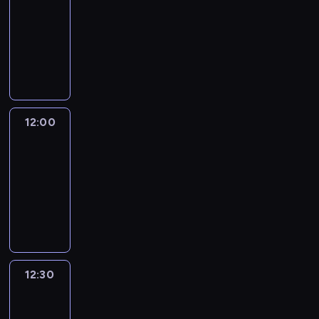
11:00
-
12:00
program
informacyjny
12:00
CNN
News
Central
12:00
-
12:30
program
informacyjny
12:30
World
Sport
12:30