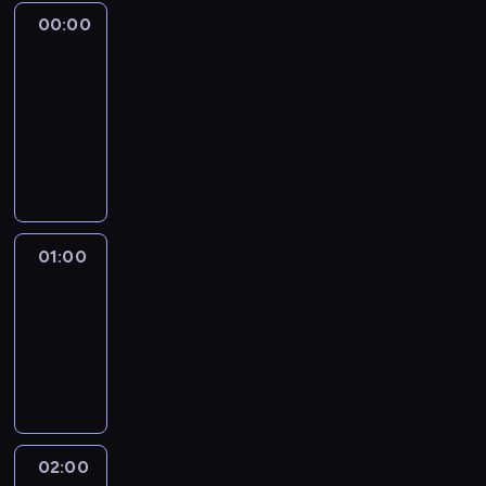
00:00
Anderson
Cooper
360
00:00
-
01:00
program
publicystyczny
01:00
The
Source
01:00
-
02:00
program
publicystyczny
02:00
CNN