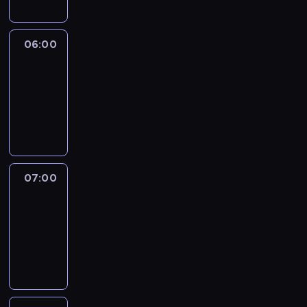
06:00
CNN
Newsroom
06:00
-
07:00
program
informacyjny
07:00
CNN
Newsroom
07:00
-
07:45
program
informacyjny