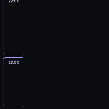
22:00
The
Brief:
With
Jim
Sciutto
22:00
-
23:00
program
informacyjny
23:00
Erin
Burnett
OutFront
23:00
-
00:00
program
publicystyczny