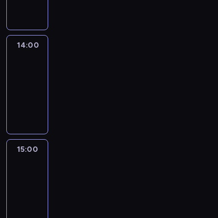
informacyjny
14:00
Connect
the
World
14:00
-
15:00
program
publicystyczny
15:00
One
World
with
Z.
Asher
&
B.
Golodryga