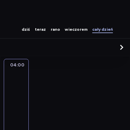
dziś
teraz
rano
wieczorem
cały dzień
04:00
The
Story
Is
With
Elex
Michaelson
04:00
-
05:00
program
publicystyczny