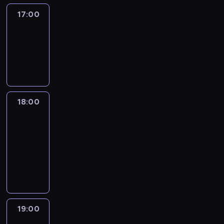
17:00
Amanpour
17:00
-
18:00
program
publicystyczny
18:00
Isa
Soares
Tonight
18:00
-
19:00
program
informacyjny
19:00
What
We