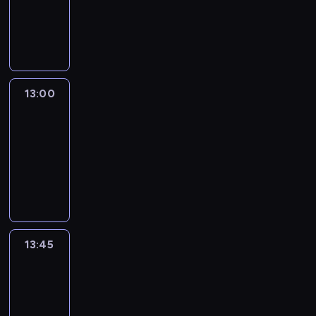
-
13:00
program
informacyjny
13:00
Connect
the
World
13:00
-
13:45
program
publicystyczny
13:45
World
Sport
13:45
-
14:00
program