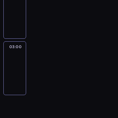
NewsNight
02:00
-
03:00
program
publicystyczny
03:00
Laura
Coates
Live
03:00
-
04:00
program
publicystyczny