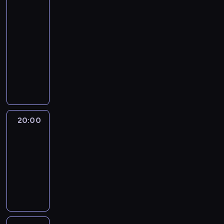
Know
with
Max
Foster
19:00
-
20:00
program
publicystyczny
20:00
Quest
Means
Business
20:00
-
21:00
program
informacyjny