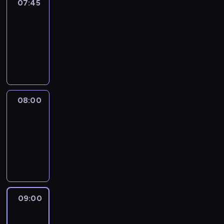
07:45
World
Sport
07:45
-
08:00
program
informacyjny
08:00
CNN
Newsroom
08:00
-
09:00
program
informacyjny
09:00
CNN
Headline
Express