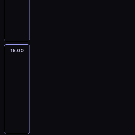
15:00
-
16:00
program
publicystyczny
16:00
One
World
with
Z.
Asher
&
B.
Golodryga
16:00
-
17:00
program
publicystyczny