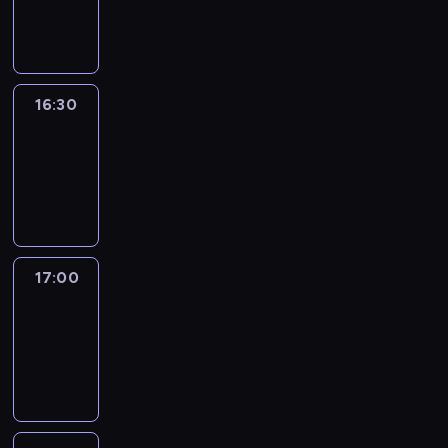
informacyjny
16:30
Elite
Escapes
16:30
-
17:00
wywiad
17:00
Smerconish
17:00
-
18:00
program
publicystyczny