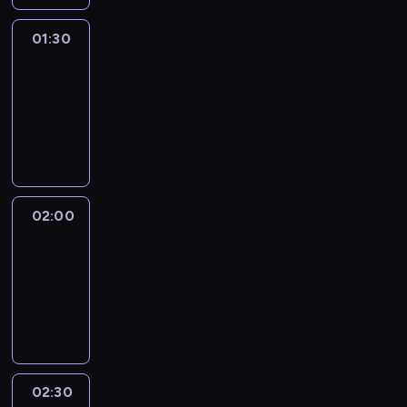
01:30
Connecting
Africa
01:30
-
02:00
program
publicystyczny
02:00
Inside
Africa
02:00
-
02:30
program
publicystyczny
02:30
African