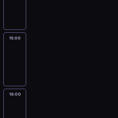
-
15:00
program
publicystyczny
15:00
The
Amanpour
Hour
15:00
-
16:00
program
publicystyczny
16:00
World
Sport
16:00
-
16:30
program