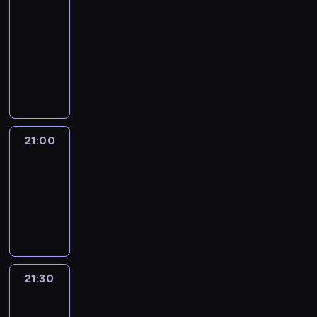
Arena:
Saturday
20:00
-
21:00
program
publicystyczny
21:00
World
Sport
21:00
-
21:30
program
informacyjny
21:30
CNN
Creators
21:30