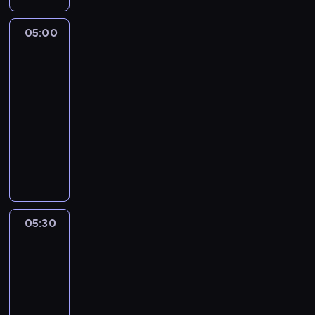
05:00
The
Story
Is
With
Elex
Michaelson
05:00
-
05:30
program
publicystyczny
05:30
Elite
Escapes
05:30
-
06:00
wywiad