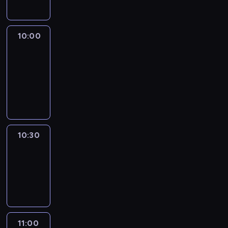
10:00
African
Voices
10:00
-
10:30
program
publicystyczny
10:30
Elite
Escapes
10:30
-
11:00
wywiad
11:00
CNN