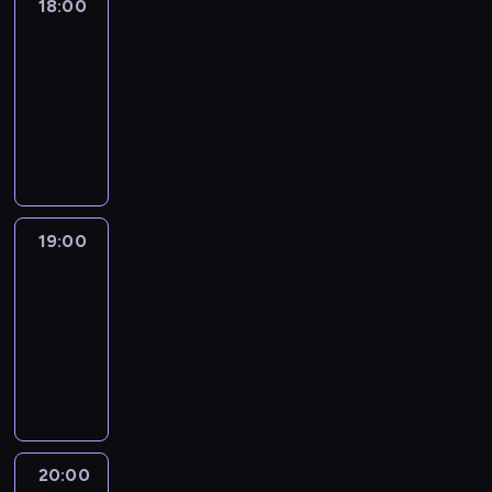
18:00
CNN
Newsroom
Saturday
18:00
-
19:00
program
publicystyczny
19:00
CNN
Newsroom
Saturday
19:00
-
20:00
program
publicystyczny
20:00
The