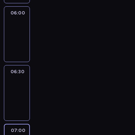
06:00
CNN
Newsroom
06:00
-
06:30
program
informacyjny
06:30
African
Voices
06:30
-
07:00
program
publicystyczny
07:00
CNN