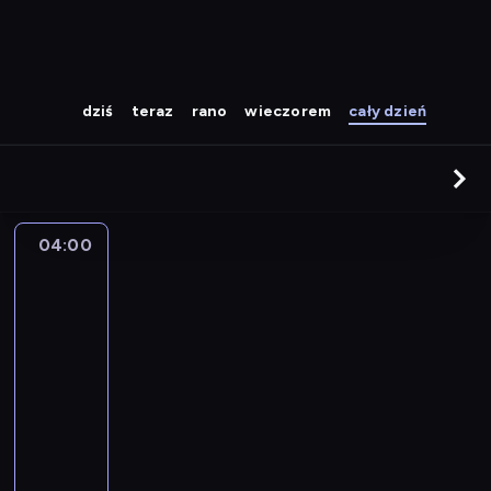
dziś
teraz
rano
wieczorem
cały dzień
04:00
The
Story
Is
With
Elex
Michaelson
04:00
-
05:00
program
publicystyczny