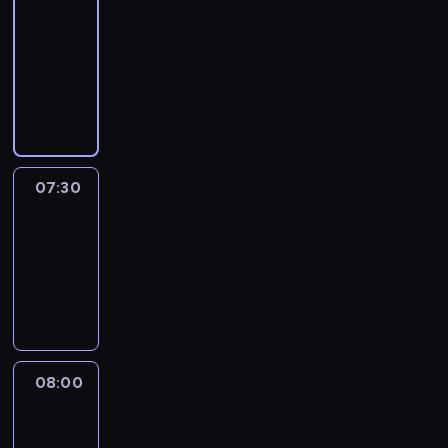
Newsroom
07:00
-
07:30
program
informacyjny
07:30
Connecting
Africa
07:30
-
08:00
program
publicystyczny
08:00
CNN
Newsroom
08:00