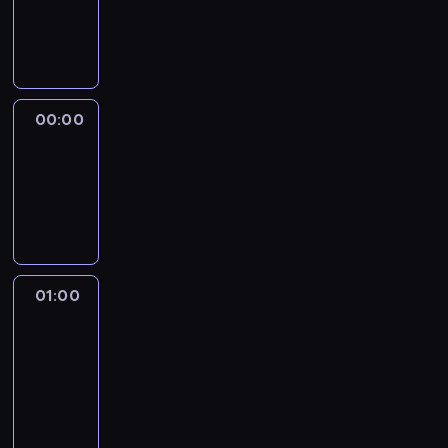
00:00
program
publicystyczny
00:00
Smerconish
00:00
-
01:00
program
publicystyczny
01:00
World
Sport
01:00
-
01:30
program
informacyjny