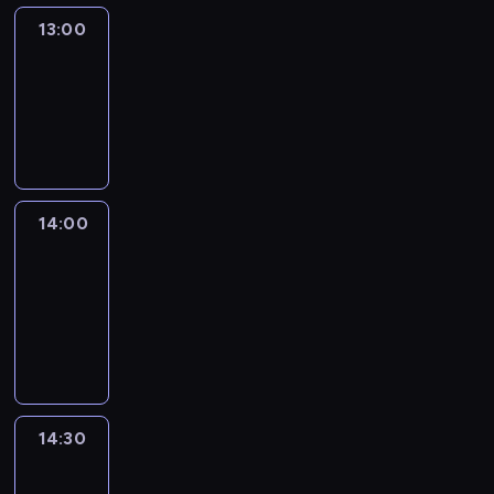
13:00
Smerconish
13:00
-
14:00
program
publicystyczny
14:00
CNN
Creators
14:00
-
14:30
program
publicystyczny
14:30
Inside
Africa
14:30