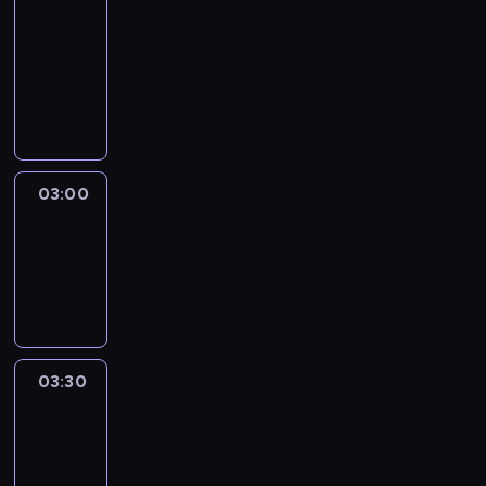
Voices
02:30
-
03:00
program
publicystyczny
03:00
Elite
Escapes
03:00
-
03:30
wywiad
03:30
Marketplace
Asia
03:30
-
03:45
program