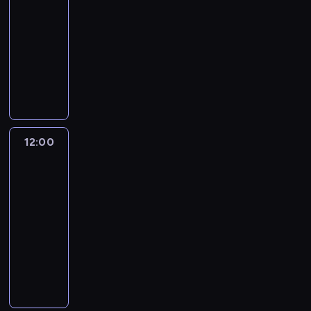
This
Morning
11:00
-
12:00
program
publicystyczny
12:00
First
Of
All
With
Victor
Blackwell
12:00
-
13:00
program
publicystyczny