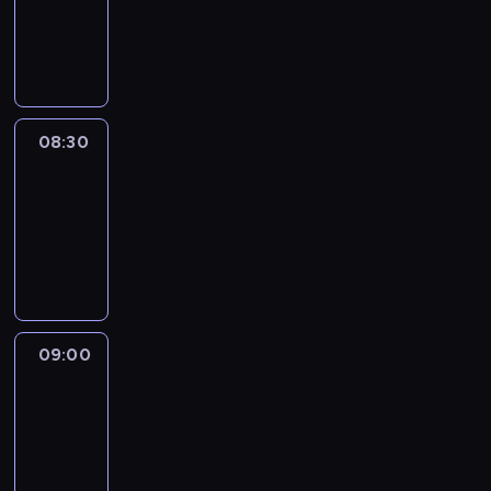
-
08:30
program
informacyjny
08:30
CNN
Creators
08:30
-
09:00
program
publicystyczny
09:00
CNN
Newsroom
09:00
-
10:00
program
informacyjny