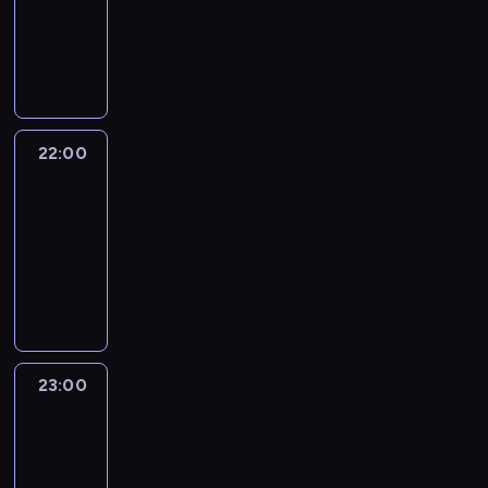
-
22:00
program
publicystyczny
22:00
CNN
Newsroom
Saturday
22:00
-
23:00
program
publicystyczny
23:00
CNN
Newsroom
Saturday
23:00
-