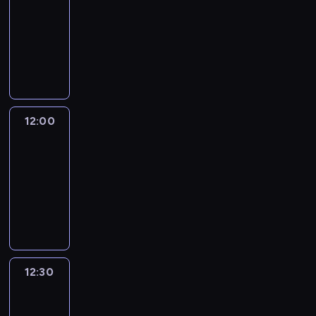
11:00
-
12:00
program
informacyjny
12:00
CNN
News
Central
12:00
-
12:30
program
informacyjny
12:30
World
Sport
12:30