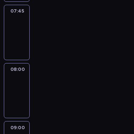
07:45
World
Sport
07:45
-
08:00
program
informacyjny
08:00
CNN
Newsroom
08:00
-
09:00
program
informacyjny
09:00
CNN
Headline