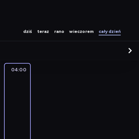
dziś
teraz
rano
wieczorem
cały dzień
04:00
The
Story
Is
With
Elex
Michaelson
04:00
-
05:00
program
publicystyczny