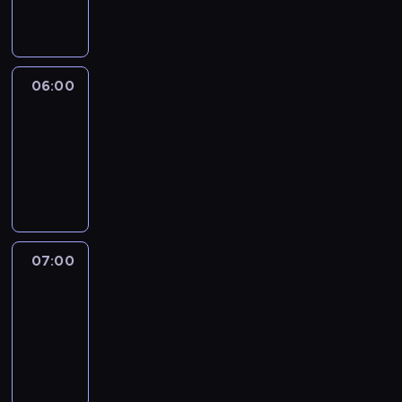
informacyjny
06:00
CNN
Newsroom
06:00
-
07:00
program
informacyjny
07:00
CNN
Newsroom
07:00
-
07:45
program
informacyjny