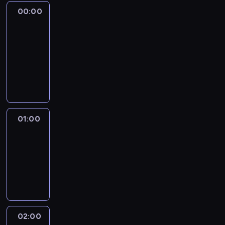
00:00
Anderson
Cooper
360
00:00
-
01:00
program
publicystyczny
01:00
The
Source
01:00
-
02:00
program
publicystyczny
02:00
CNN