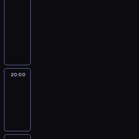
Know
with
Max
Foster
19:00
-
20:00
program
publicystyczny
20:00
Quest
Means
Business
20:00
-
21:00
program
informacyjny