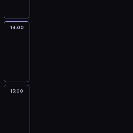
informacyjny
14:00
Connect
the
World
14:00
-
15:00
program
publicystyczny
15:00
One
World
with
Z.
Asher
&
B.
Golodryga