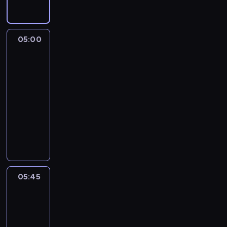
05:00
The
Story
Is
With
Elex
Michaelson
05:00
-
05:45
program
publicystyczny
05:45
World
Sport
05:45
-
06:00
program