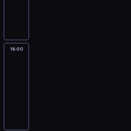
15:00
-
16:00
program
publicystyczny
16:00
One
World
with
Z.
Asher
&
B.
Golodryga
16:00
-
17:00
program
publicystyczny