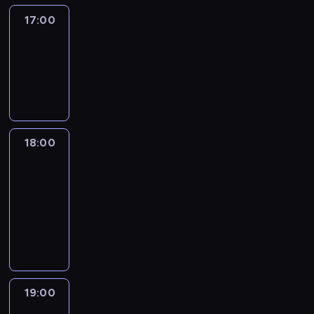
17:00
Amanpour
17:00
-
18:00
program
publicystyczny
18:00
Isa
Soares
Tonight
18:00
-
19:00
program
informacyjny
19:00
What
We