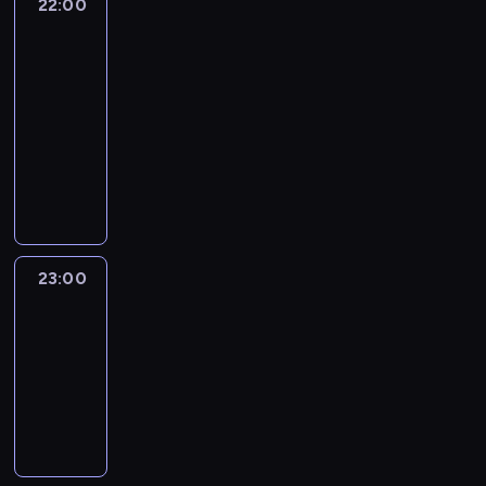
22:00
The
Brief:
With
Jim
Sciutto
22:00
-
23:00
program
informacyjny
23:00
Erin
Burnett
OutFront
23:00
-
00:00
program
publicystyczny