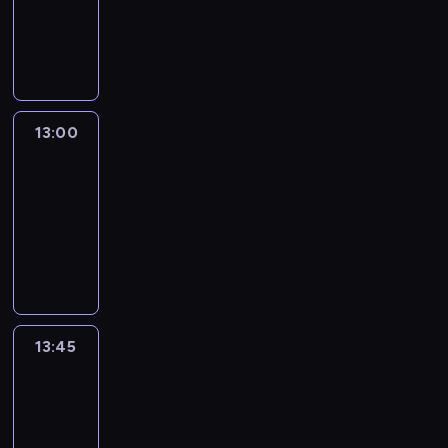
-
13:00
program
informacyjny
13:00
Connect
the
World
13:00
-
13:45
program
publicystyczny
13:45
World
Sport
13:45
-
14:00
program