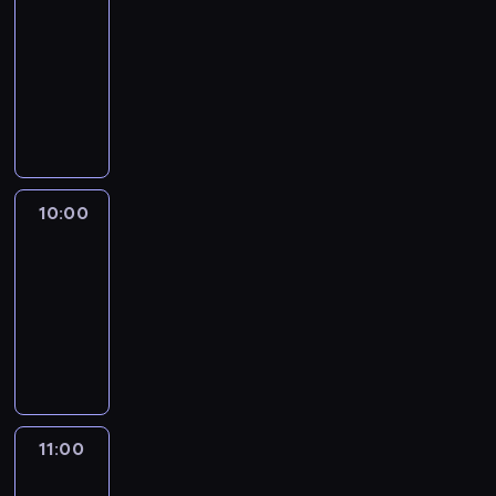
Express
09:00
-
10:00
program
publicystyczny
10:00
CNN
This
Morning
10:00
-
11:00
program
publicystyczny
11:00
CNN
News
Central