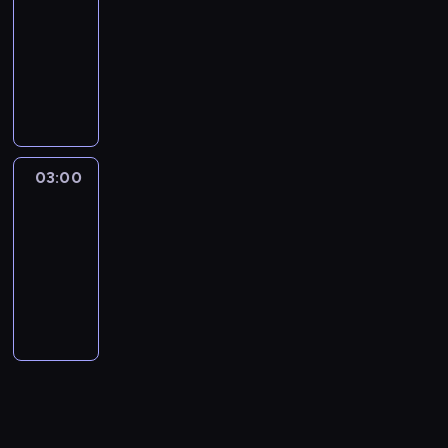
NewsNight
02:00
-
03:00
program
publicystyczny
03:00
Laura
Coates
Live
03:00
-
04:00
program
publicystyczny