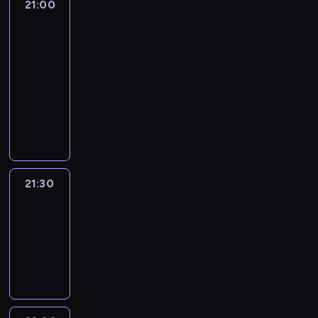
21:00
The
Lead
with
Jake
Tapper
21:00
-
21:30
program
publicystyczny
21:30
World
Sport
21:30
-
22:00
program
informacyjny