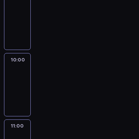
Express
09:00
-
10:00
program
publicystyczny
10:00
CNN
This
Morning
10:00
-
11:00
program
publicystyczny
11:00
CNN
News
Central