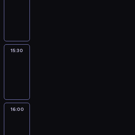
15:00
-
15:30
program
publicystyczny
15:30
CNN
Creators
15:30
-
16:00
program
publicystyczny
16:00
One
World
with
Z.
Asher