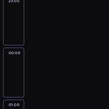
23:00
Erin
Burnett
OutFront
23:00
-
00:00
program
publicystyczny
00:00
Anderson
Cooper
360
00:00
-
01:00
program
publicystyczny
01:00
The