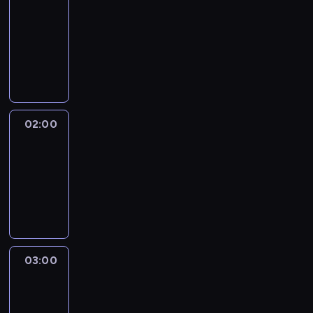
Source
01:00
-
02:00
program
publicystyczny
02:00
CNN
NewsNight
02:00
-
03:00
program
publicystyczny
03:00
Laura
Coates
Live
03:00