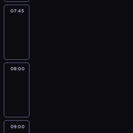
07:45
World
Sport
07:45
-
08:00
program
informacyjny
08:00
CNN
Newsroom
08:00
-
09:00
program
informacyjny
09:00
CNN
Headline