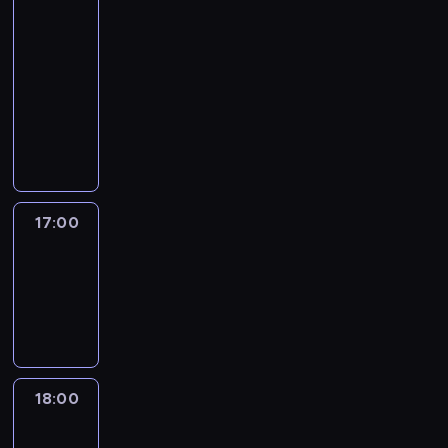
&
B.
Golodryga
16:00
-
17:00
program
publicystyczny
17:00
Amanpour
17:00
-
18:00
program
publicystyczny
18:00
Isa
Soares
Tonight