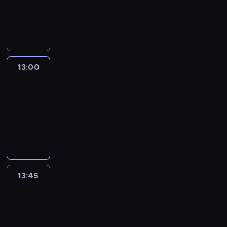
-
13:00
program
informacyjny
13:00
Connect
the
World
13:00
-
13:45
program
publicystyczny
13:45
World
Sport
13:45
-
14:00
program