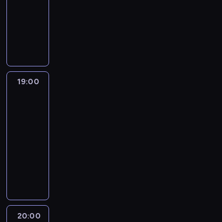
18:00
-
19:00
program
informacyjny
19:00
What
We
Know
with
Max
Foster
19:00
-
20:00
program
publicystyczny
20:00
Quest