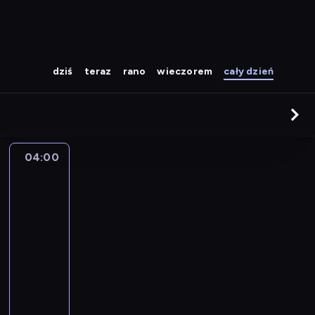
dziś
teraz
rano
wieczorem
cały dzień
04:00
The
Story
Is
With
Elex
Michaelson
04:00
-
05:00
program
publicystyczny