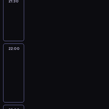
21:30
World
Sport
21:30
-
22:00
program
informacyjny
22:00
The
Brief:
With
Jim
Sciutto
22:00
-
23:00
program
informacyjny