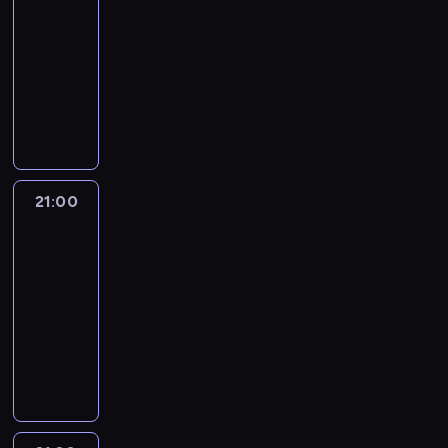
Means
Business
20:00
-
21:00
program
informacyjny
21:00
The
Lead
with
Jake
Tapper
21:00
-
21:30
program
publicystyczny