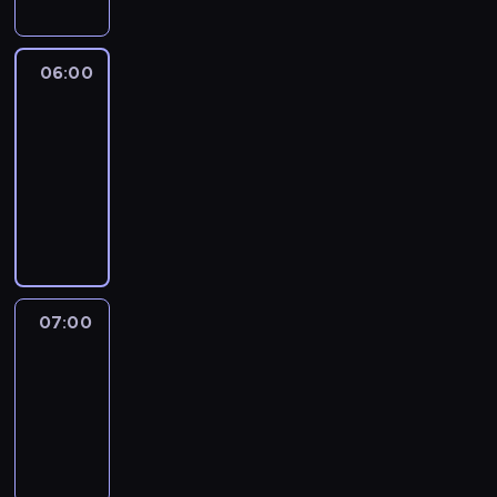
06:00
CNN
Newsroom
06:00
-
07:00
program
informacyjny
07:00
CNN
Newsroom
07:00
-
07:45
program
informacyjny