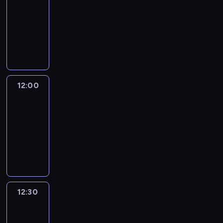
11:00
-
12:00
program
informacyjny
12:00
CNN
News
Central
12:00
-
12:30
program
informacyjny
12:30
World
Sport
12:30