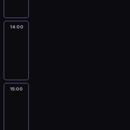
informacyjny
14:00
Connect
the
World
14:00
-
15:00
program
publicystyczny
15:00
One
World
with
Z.
Asher
&
B.
Golodryga