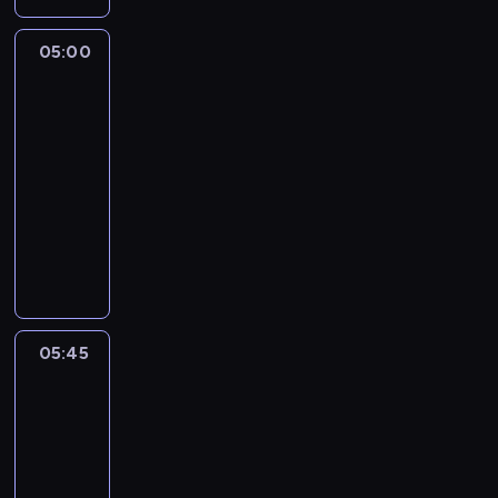
05:00
The
Story
Is
With
Elex
Michaelson
05:00
-
05:45
program
publicystyczny
05:45
World
Sport
05:45
-
06:00
program
informacyjny