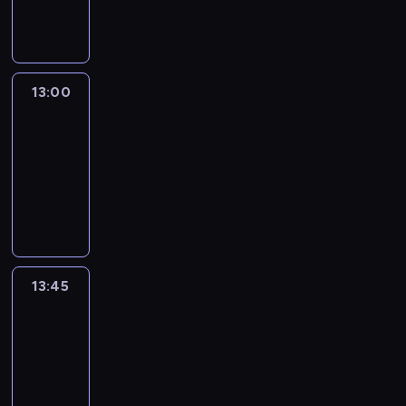
informacyjny
13:00
Connect
the
World
13:00
-
13:45
program
publicystyczny
13:45
World
Sport
13:45
-
14:00
program
informacyjny