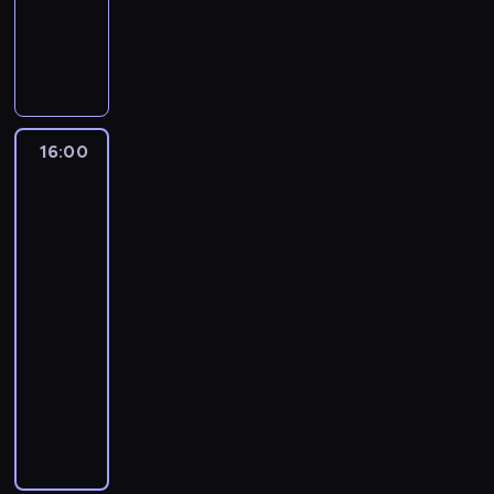
-
16:00
program
publicystyczny
16:00
One
World
with
Z.
Asher
&
B.
Golodryga
16:00
-
17:00
program
publicystyczny