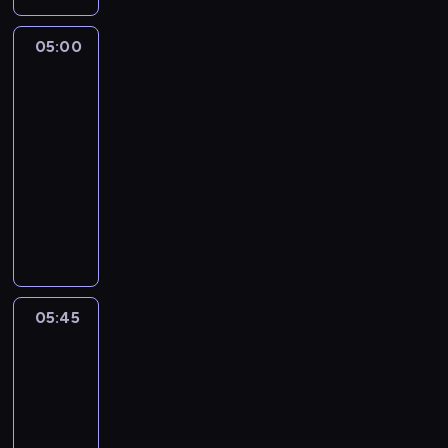
05:00
The
Story
Is
With
Elex
Michaelson
05:00
-
05:45
program
publicystyczny
05:45
World
Sport
05:45
-
06:00
program
informacyjny