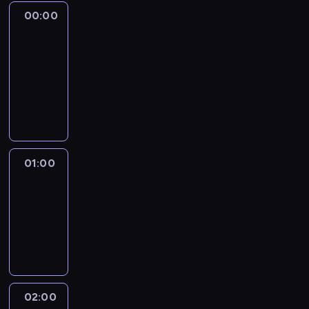
00:00
Anderson
Cooper
360
00:00
-
01:00
program
publicystyczny
01:00
The
Source
01:00
-
02:00
program
publicystyczny
02:00
CNN