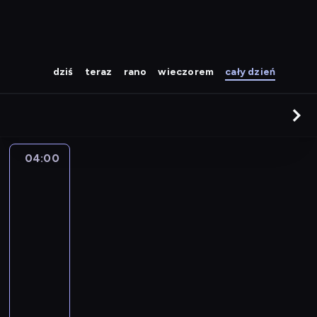
dziś
teraz
rano
wieczorem
cały dzień
04:00
The
Story
Is
With
Elex
Michaelson
04:00
-
05:00
program
publicystyczny