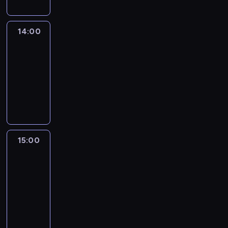
14:00
Connect
the
World
14:00
-
15:00
program
publicystyczny
15:00
One
World
with
Z.
Asher
&
B.
Golodryga
15:00