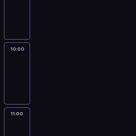
09:00
-
10:00
program
publicystyczny
10:00
CNN
This
Morning
10:00
-
11:00
program
publicystyczny
11:00
CNN
News
Central
11:00