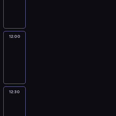
-
12:00
program
informacyjny
12:00
CNN
News
Central
12:00
-
12:30
program
informacyjny
12:30
World
Sport
12:30
-
13:00
program