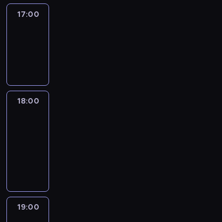
17:00
Amanpour
17:00
-
18:00
program
publicystyczny
18:00
Isa
Soares
Tonight
18:00
-
19:00
program
informacyjny
19:00
What
We