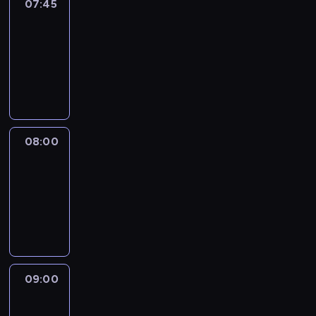
07:45
World
Sport
07:45
-
08:00
program
informacyjny
08:00
CNN
Newsroom
08:00
-
09:00
program
informacyjny
09:00
CNN
Headline
Express