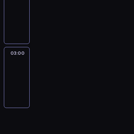
NewsNight
02:00
-
03:00
program
publicystyczny
03:00
Laura
Coates
Live
03:00
-
04:00
program
publicystyczny