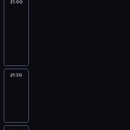
21:00
The
Lead
with
Jake
Tapper
21:00
-
21:30
program
publicystyczny
21:30
World
Sport
21:30
-
22:00
program
informacyjny