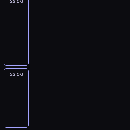
22:00
The
Brief:
With
Jim
Sciutto
22:00
-
23:00
program
informacyjny
23:00
Erin
Burnett
OutFront
23:00
-
00:00
program
publicystyczny