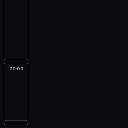
Know
with
Max
Foster
19:00
-
20:00
program
publicystyczny
20:00
Quest
Means
Business
20:00
-
21:00
program
informacyjny