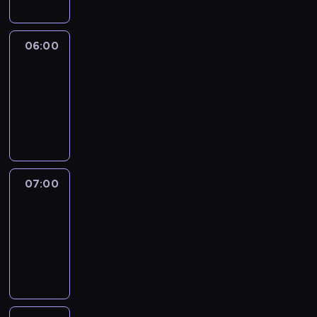
06:00
CNN
Newsroom
06:00
-
07:00
program
informacyjny
07:00
CNN
Newsroom
07:00
-
07:45
program
informacyjny