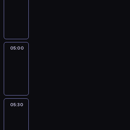
04:30
-
05:00
program
informacyjny
05:00
CNN
Newsroom
05:00
-
05:30
program
informacyjny
05:30
Inside
Africa
05:30
-