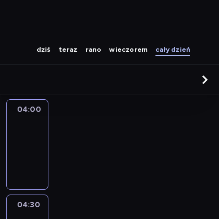
dziś
teraz
rano
wieczorem
cały dzień
04:00
CNN
Newsroom
04:00
-
04:30
program
informacyjny
04:30
World
Sport