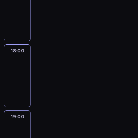
17:30
-
18:00
program
publicystyczny
18:00
CNN
Newsroom
Sunday
18:00
-
19:00
program
publicystyczny
19:00
CNN
Newsroom
Sunday
19:00