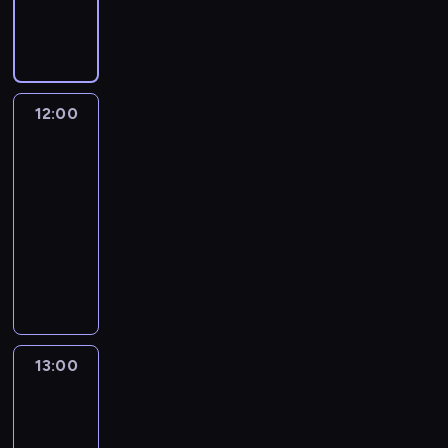
publicystyczny
12:00
Inside
Politics:
With
Manu
Raju
12:00
-
13:00
program
publicystyczny
13:00
State
of
the
Union:
With