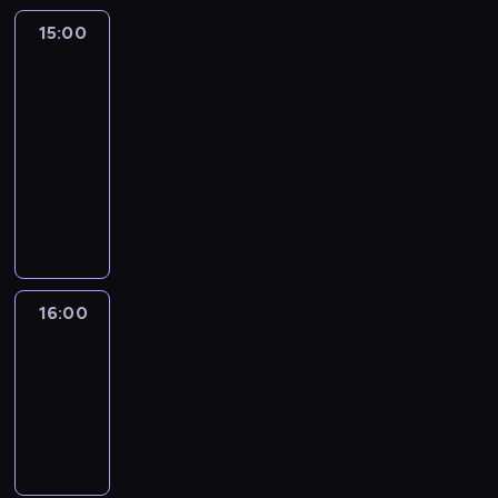
15:00
Inside
Politics:
With
Manu
Raju
15:00
-
16:00
program
publicystyczny
16:00
World
Sport
16:00
-
16:30
program
informacyjny