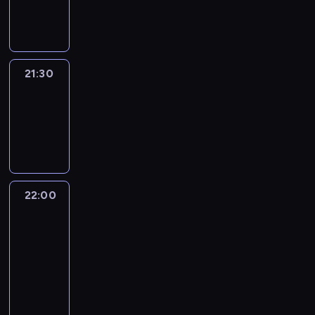
21:30
program
informacyjny
21:30
Elite
Escapes
21:30
-
22:00
wywiad
22:00
CNN
Newsroom
Sunday
22:00
-
23:00
program
publicystyczny