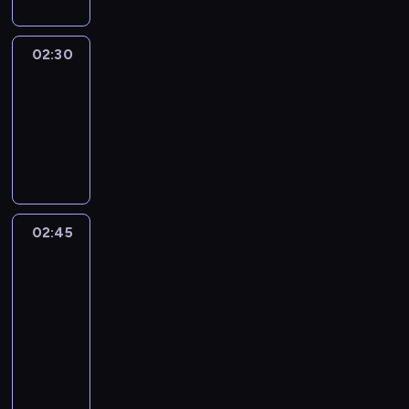
02:30
Marketplace
Asia
02:30
-
02:45
program
publicystyczny
02:45
CNN
Marketplace
Middle
East
02:45
-
03:00
program
publicystyczny