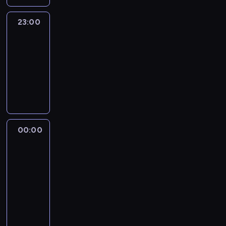
23:00
CNN
Newsroom
Sunday
23:00
-
00:00
program
publicystyczny
00:00
Musk,
Bezos
and
the
New
Space
Race
00:00
-
01:00
film