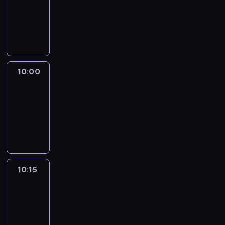
-
10:00
program
informacyjny
10:00
Marketplace
Asia
10:00
-
10:15
program
publicystyczny
10:15
CNN
Marketplace
Middle
East
10:15
-