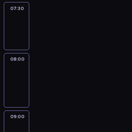
07:30
Elite
Escapes
07:30
-
08:00
wywiad
08:00
CNN
Newsroom
08:00
-
09:00
program
informacyjny
09:00
CNN
Newsroom
09:00