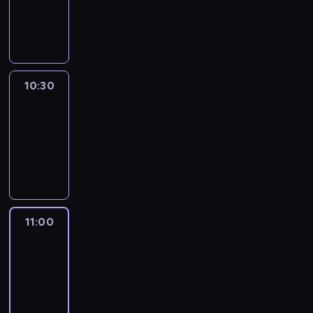
10:30
program
publicystyczny
10:30
Inside
Africa
10:30
-
11:00
program
publicystyczny
11:00
CNN
This
Morning
11:00
-
12:00
program