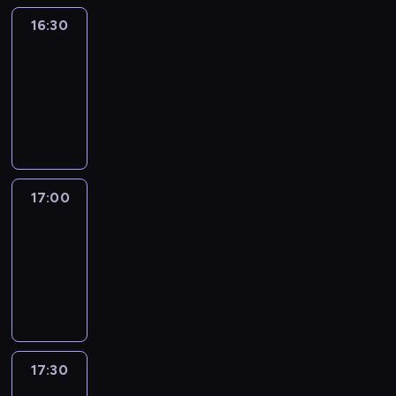
16:30
Inside
Africa
16:30
-
17:00
program
publicystyczny
17:00
African
Voices
17:00
-
17:30
program
publicystyczny
17:30
Connecting
Africa