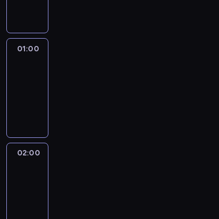
dokumentalny
01:00
Fareed
Zakaria
GPS
01:00
-
02:00
program
publicystyczny
02:00
African
Voices
02:00
-
02:30
program
publicystyczny