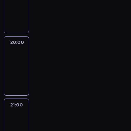
-
20:00
program
publicystyczny
20:00
CNN
Newsroom
Sunday
20:00
-
21:00
program
publicystyczny
21:00
World
Sport
21:00
-