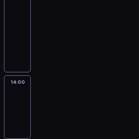
Jake
Tapper
and
Dana
Bash
13:00
-
14:00
program
publicystyczny
14:00
Fareed
Zakaria
GPS
14:00
-
15:00
program
publicystyczny