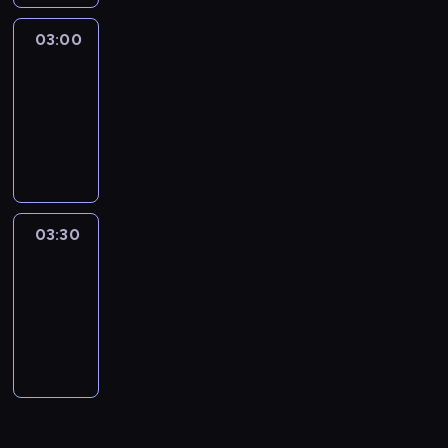
03:00
Connecting
Africa
03:00
-
03:30
program
publicystyczny
03:30
Inside
Africa
03:30
-
04:00
program
publicystyczny