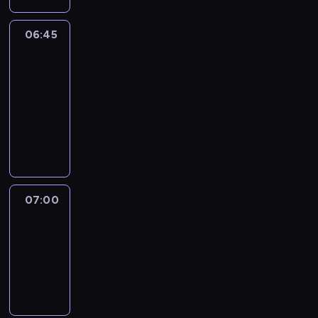
06:45
CNN
Marketplace
Middle
East
06:45
-
07:00
program
publicystyczny
07:00
CNN
Newsroom
07:00
-
07:30
program
informacyjny