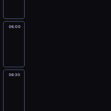
06:00
program
publicystyczny
06:00
CNN
Newsroom
06:00
-
06:30
program
informacyjny
06:30
Marketplace
Asia
06:30
-
06:45
program
publicystyczny