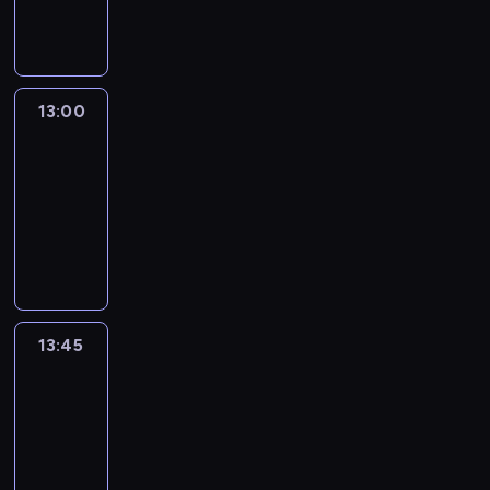
informacyjny
13:00
Connect
the
World
13:00
-
13:45
program
publicystyczny
13:45
World
Sport
13:45
-
14:00
program
informacyjny