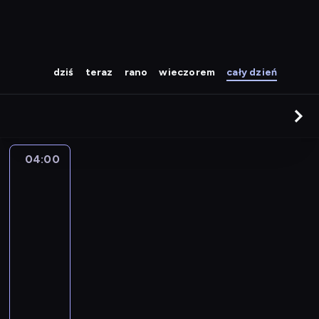
dziś
teraz
rano
wieczorem
cały dzień
04:00
The
Story
Is
With
Elex
Michaelson
04:00
-
05:00
program
publicystyczny