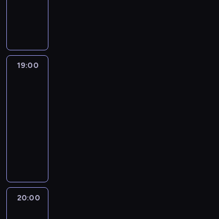
-
19:00
program
informacyjny
19:00
What
We
Know
with
Max
Foster
19:00
-
20:00
program
publicystyczny
20:00
Quest
Means
Business