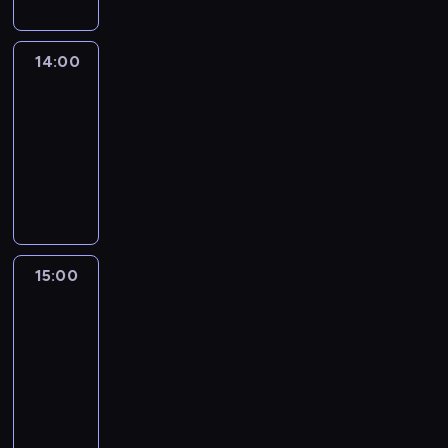
14:00
Connect
the
World
14:00
-
15:00
program
publicystyczny
15:00
One
World
with
Z.
Asher
&
B.
Golodryga
15:00