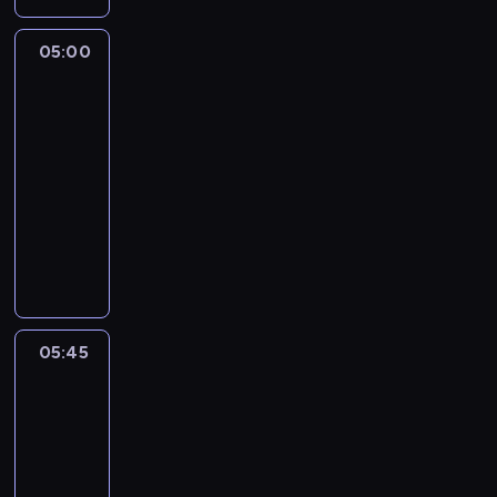
05:00
The
Story
Is
With
Elex
Michaelson
05:00
-
05:45
program
publicystyczny
05:45
World
Sport
05:45
-
06:00
program
informacyjny