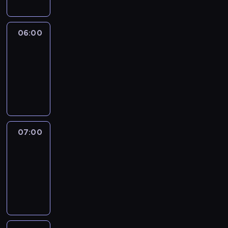
06:00
CNN
Newsroom
06:00
-
07:00
program
informacyjny
07:00
CNN
Newsroom
07:00
-
07:45
program
informacyjny