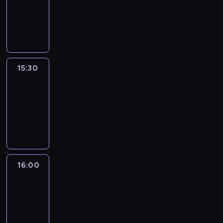
-
15:30
program
publicystyczny
15:30
CNN
Creators
15:30
-
16:00
program
publicystyczny
16:00
One
World
with
Z.
Asher
&
B.