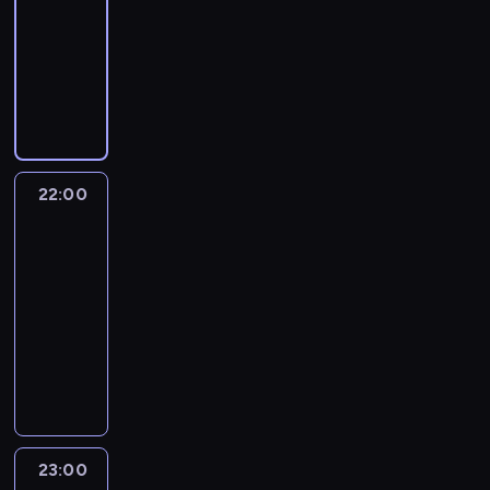
21:30
-
22:00
program
informacyjny
22:00
The
Brief:
With
Jim
Sciutto
22:00
-
23:00
program
informacyjny
23:00
Erin