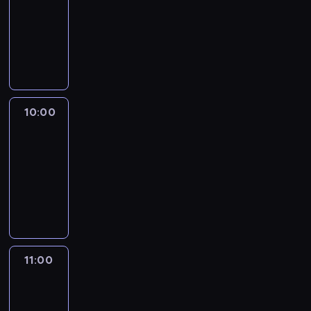
09:00
-
10:00
program
publicystyczny
10:00
CNN
This
Morning
10:00
-
11:00
program
publicystyczny
11:00
CNN
News
Central
11:00