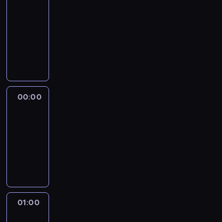
Burnett
OutFront
23:00
-
00:00
program
publicystyczny
00:00
Anderson
Cooper
360
00:00
-
01:00
program
publicystyczny
01:00
The
Source