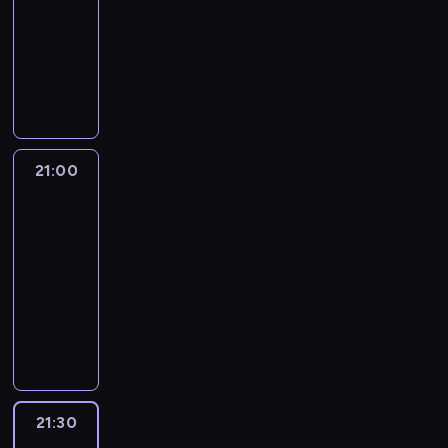
20:00
-
21:00
program
informacyjny
21:00
The
Lead
with
Jake
Tapper
21:00
-
21:30
program
publicystyczny
21:30
World
Sport