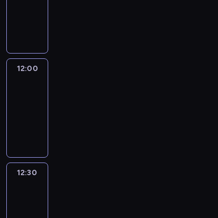
-
12:00
program
informacyjny
12:00
CNN
News
Central
12:00
-
12:30
program
informacyjny
12:30
World
Sport
12:30
-
13:00
program