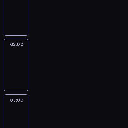
01:00
-
02:00
program
publicystyczny
02:00
CNN
NewsNight
02:00
-
03:00
program
publicystyczny
03:00
Laura
Coates
Live
03:00
-