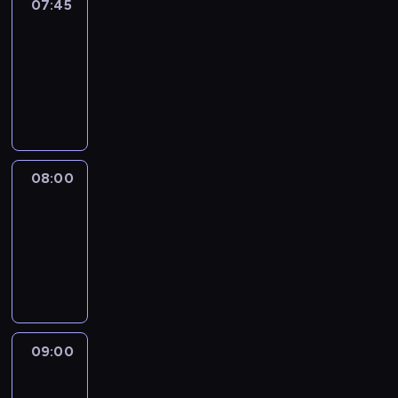
07:45
World
Sport
07:45
-
08:00
program
informacyjny
08:00
CNN
Newsroom
08:00
-
09:00
program
informacyjny
09:00
CNN
Headline
Express