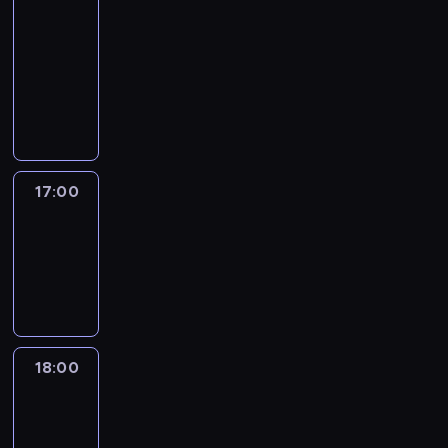
Golodryga
16:00
-
17:00
program
publicystyczny
17:00
Amanpour
17:00
-
18:00
program
publicystyczny
18:00
Isa
Soares
Tonight
18:00