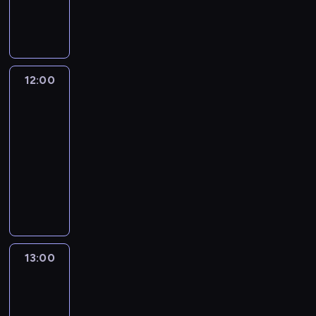
12:00
program
publicystyczny
12:00
Inside
Politics:
With
Manu
Raju
12:00
-
13:00
program
publicystyczny
13:00
State
of
the
Union:
With