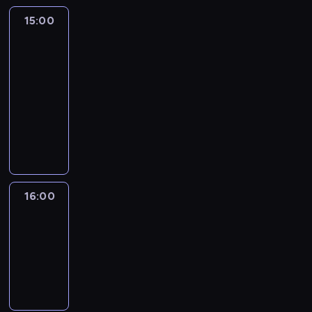
15:00
Inside
Politics:
With
Manu
Raju
15:00
-
16:00
program
publicystyczny
16:00
World
Sport
16:00
-
16:30
program
informacyjny