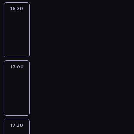
16:30
Inside
Africa
16:30
-
17:00
program
publicystyczny
17:00
African
Voices
17:00
-
17:30
program
publicystyczny
17:30
Connecting
Africa