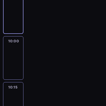
-
10:00
program
informacyjny
10:00
Marketplace
Asia
10:00
-
10:15
program
publicystyczny
10:15
CNN
Marketplace
Middle
East