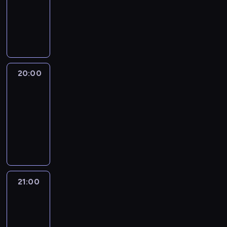
-
20:00
program
publicystyczny
20:00
CNN
Newsroom
Sunday
20:00
-
21:00
program
publicystyczny
21:00
World
Sport
21:00
-