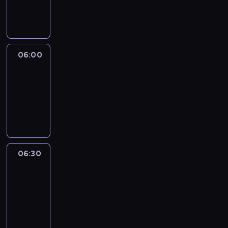
06:00
program
publicystyczny
06:00
CNN
Newsroom
06:00
-
06:30
program
informacyjny
06:30
Marketplace
Asia
06:30
-
06:45
program
publicystyczny