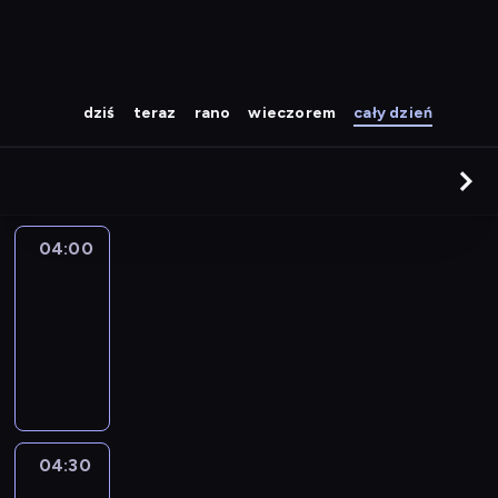
dziś
teraz
rano
wieczorem
cały dzień
04:00
CNN
Newsroom
04:00
-
04:30
program
informacyjny
04:30
World
Sport