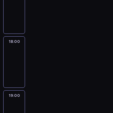
17:30
-
18:00
program
publicystyczny
18:00
CNN
Newsroom
Sunday
18:00
-
19:00
program
publicystyczny
19:00
CNN
Newsroom
Sunday
19:00