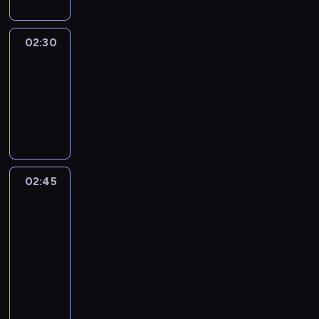
02:30
Marketplace
Asia
02:30
-
02:45
program
publicystyczny
02:45
CNN
Marketplace
Middle
East
02:45
-
03:00
program
publicystyczny