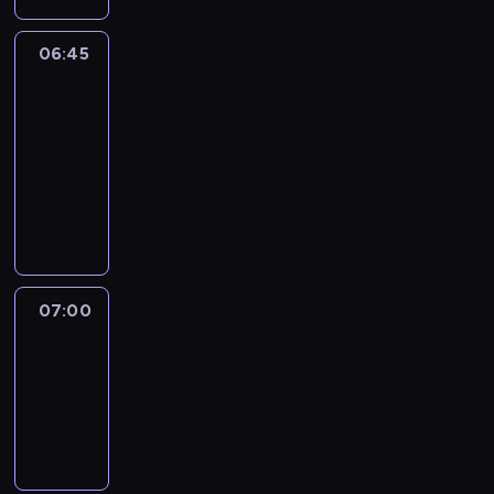
06:45
CNN
Marketplace
Middle
East
06:45
-
07:00
program
publicystyczny
07:00
CNN
Newsroom
07:00
-
07:30
program
informacyjny