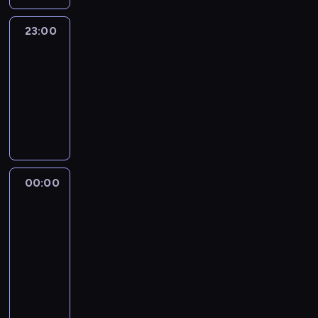
23:00
CNN
Newsroom
Sunday
23:00
-
00:00
program
publicystyczny
00:00
Musk,
Bezos
and
the
New
Space
Race
00:00
-
01:00
film