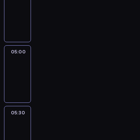
04:30
-
05:00
program
informacyjny
05:00
CNN
Newsroom
05:00
-
05:30
program
informacyjny
05:30
Inside
Africa
05:30
-