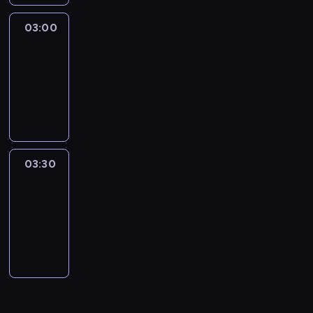
03:00
Connecting
Africa
03:00
-
03:30
program
publicystyczny
03:30
Inside
Africa
03:30
-
04:00
program
publicystyczny