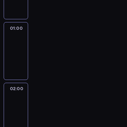
dokumentalny
01:00
Fareed
Zakaria
GPS
01:00
-
02:00
program
publicystyczny
02:00
African
Voices
02:00
-
02:30
program
publicystyczny