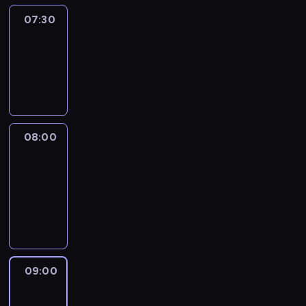
07:30
Elite
Escapes
07:30
-
08:00
wywiad
08:00
CNN
Newsroom
08:00
-
09:00
program
informacyjny
09:00
CNN
Newsroom
09:00