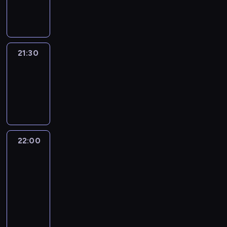
21:30
program
informacyjny
21:30
Elite
Escapes
21:30
-
22:00
wywiad
22:00
CNN
Newsroom
Sunday
22:00
-
23:00
program
publicystyczny