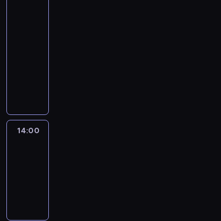
Jake
Tapper
and
Dana
Bash
13:00
-
14:00
program
publicystyczny
14:00
Fareed
Zakaria
GPS
14:00
-
15:00
program
publicystyczny