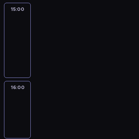
15:00
Inside
Politics:
With
Manu
Raju
15:00
-
16:00
program
publicystyczny
16:00
World
Sport
16:00
-
16:30
program
informacyjny