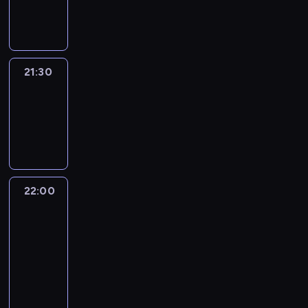
21:30
program
informacyjny
21:30
Elite
Escapes
21:30
-
22:00
wywiad
22:00
CNN
Newsroom
Sunday
22:00
-
23:00
program
publicystyczny