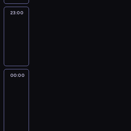
23:00
CNN
Newsroom
Sunday
23:00
-
00:00
program
publicystyczny
00:00
Musk,
Bezos
and
the
New
Space
Race
00:00
-
01:00
film