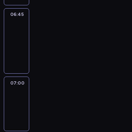
06:45
CNN
Marketplace
Middle
East
06:45
-
07:00
program
publicystyczny
07:00
CNN
Newsroom
07:00
-
07:30
program
informacyjny