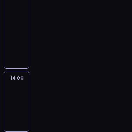
Jake
Tapper
and
Dana
Bash
13:00
-
14:00
program
publicystyczny
14:00
Fareed
Zakaria
GPS
14:00
-
15:00
program
publicystyczny