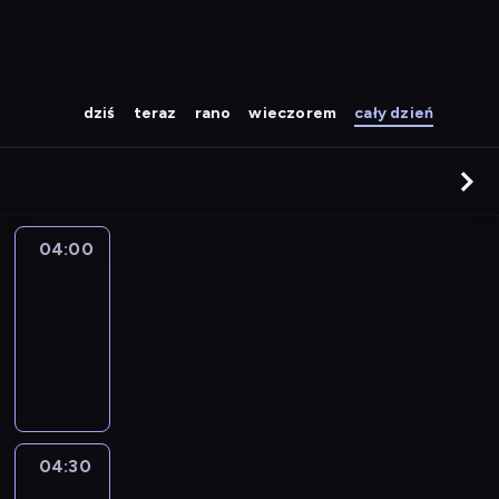
dziś
teraz
rano
wieczorem
cały dzień
04:00
CNN
Newsroom
04:00
-
04:30
program
informacyjny
04:30
World
Sport