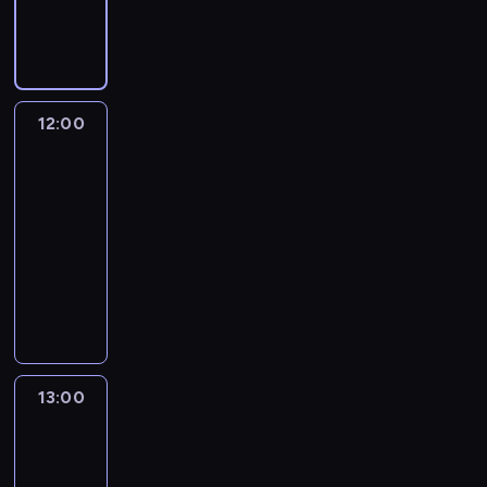
publicystyczny
12:00
Inside
Politics:
With
Manu
Raju
12:00
-
13:00
program
publicystyczny
13:00
State
of
the
Union:
With