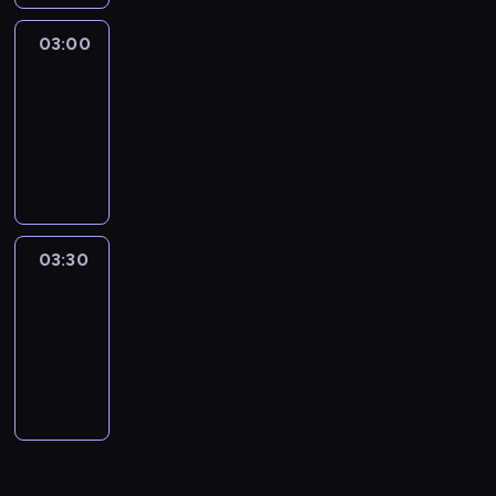
03:00
Connecting
Africa
03:00
-
03:30
program
publicystyczny
03:30
Inside
Africa
03:30
-
04:00
program
publicystyczny