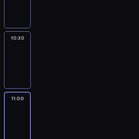
10:30
program
publicystyczny
10:30
Inside
Africa
10:30
-
11:00
program
publicystyczny
11:00
CNN
This
Morning
11:00
-
12:00
program