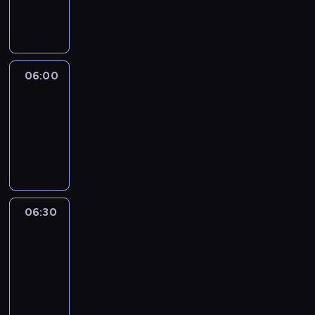
06:00
program
publicystyczny
06:00
CNN
Newsroom
06:00
-
06:30
program
informacyjny
06:30
Marketplace
Asia
06:30
-
06:45
program
publicystyczny