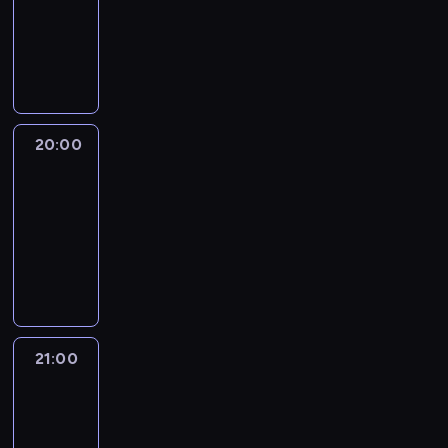
-
20:00
program
publicystyczny
20:00
CNN
Newsroom
Sunday
20:00
-
21:00
program
publicystyczny
21:00
World
Sport
21:00
-