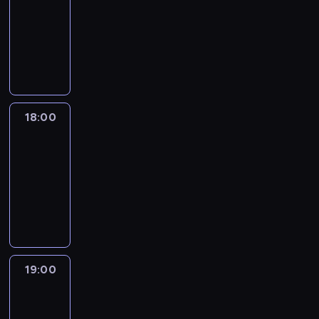
17:30
-
18:00
program
publicystyczny
18:00
CNN
Newsroom
Sunday
18:00
-
19:00
program
publicystyczny
19:00
CNN
Newsroom
Sunday
19:00