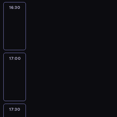
16:30
Inside
Africa
16:30
-
17:00
program
publicystyczny
17:00
African
Voices
17:00
-
17:30
program
publicystyczny
17:30
Connecting
Africa