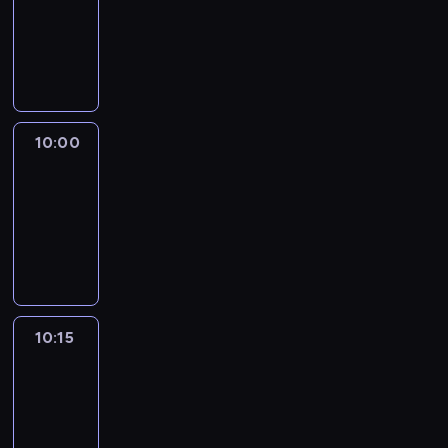
-
10:00
program
informacyjny
10:00
Marketplace
Asia
10:00
-
10:15
program
publicystyczny
10:15
CNN
Marketplace
Middle
East
10:15
-