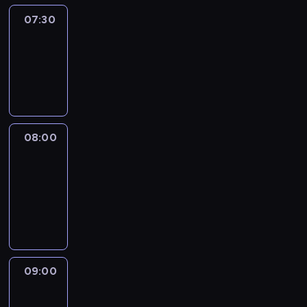
07:30
Elite
Escapes
07:30
-
08:00
wywiad
08:00
CNN
Newsroom
08:00
-
09:00
program
informacyjny
09:00
CNN
Newsroom
09:00