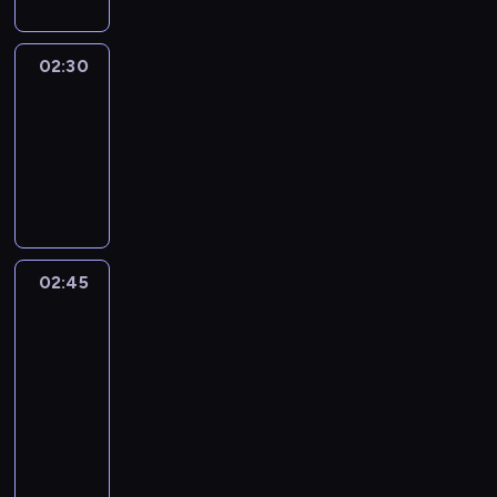
02:30
Marketplace
Asia
02:30
-
02:45
program
publicystyczny
02:45
CNN
Marketplace
Middle
East
02:45
-
03:00
program
publicystyczny