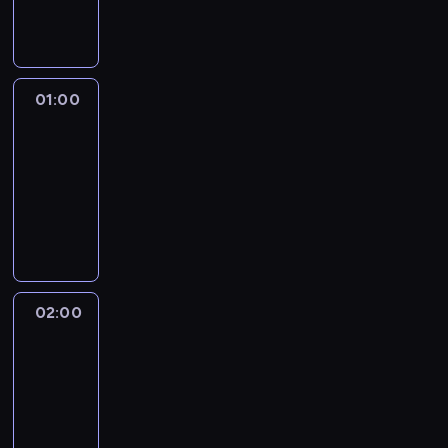
dokumentalny
01:00
Fareed
Zakaria
GPS
01:00
-
02:00
program
publicystyczny
02:00
African
Voices
02:00
-
02:30
program
publicystyczny