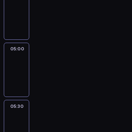
04:30
-
05:00
program
informacyjny
05:00
CNN
Newsroom
05:00
-
05:30
program
informacyjny
05:30
Inside
Africa
05:30
-