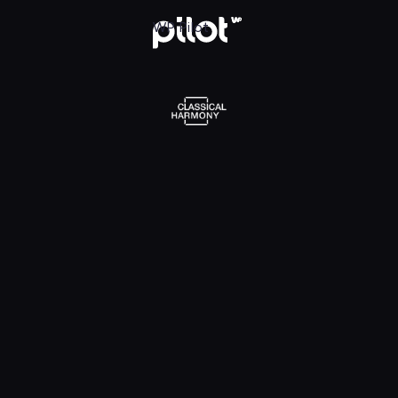
emusic Library
WP Pilot