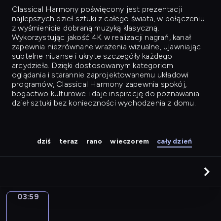
Classical Harmony
poświęcony jest prezentacji
najlepszych dzieł sztuki z całego świata, w połączeniu
z wyśmienicie dobraną muzyką klasyczną.
Wykorzystując jakość 4K w realizacji nagrań, kanał
zapewnia niezrównane wrażenia wizualne, ujawniając
subtelne niuanse i ukryte szczegóły każdego
arcydzieła. Dzięki dostosowanym kategoriom
oglądania i starannie zaprojektowanemu układowi
programów, Classical Harmony zapewnia spokój,
bogactwo kulturowe i daje inspirację do poznawania
dzieł sztuki bez konieczności wychodzenia z domu.
dziś
teraz
rano
wieczorem
cały dzień
03:59
F.
DE
BRAEKELEER