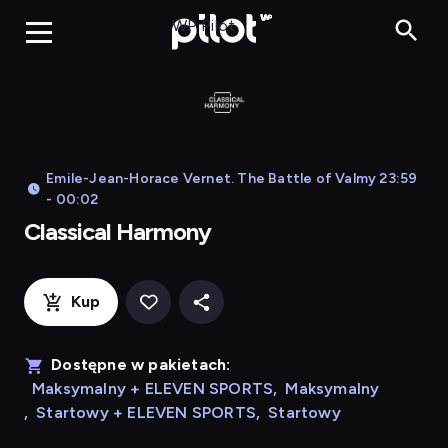
Classica
WP Pilot
Emile-Jean-Horace Vernet. The Battle of Valmy 23:59
- 00:02
Classical Harmony
Kup
Dostępne w pakietach:
Maksymalny + ELEVEN SPORTS
,
Maksymalny
,
Startowy + ELEVEN SPORTS
,
Startowy