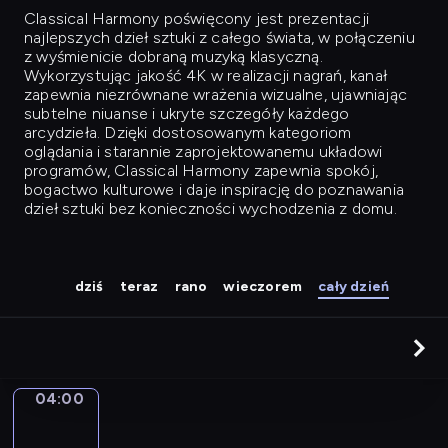
Classical Harmony
poświęcony jest prezentacji
najlepszych dzieł sztuki z całego świata, w połączeniu
z wyśmienicie dobraną muzyką klasyczną.
Wykorzystując jakość 4K w realizacji nagrań, kanał
zapewnia niezrównane wrażenia wizualne, ujawniając
subtelne niuanse i ukryte szczegóły każdego
arcydzieła. Dzięki dostosowanym kategoriom
oglądania i starannie zaprojektowanemu układowi
programów, Classical Harmony zapewnia spokój,
bogactwo kulturowe i daje inspirację do poznawania
dzieł sztuki bez konieczności wychodzenia z domu.
dziś
teraz
rano
wieczorem
cały dzień
04:00
Jacob
Jordaens.
The