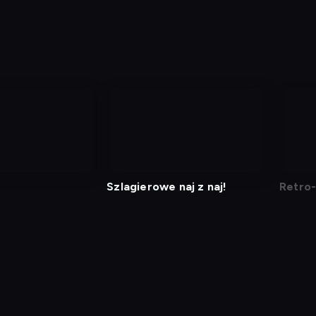
Szlagierowe naj z naj!
Retro-
j kod
Informacje o usługodawcy