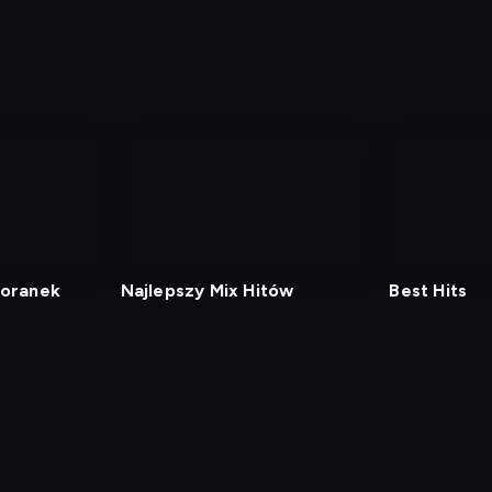
poranek
Najlepszy Mix Hitów
Best Hits
min
Polityka Prywatności
Ustawienia prywatności
Zrealizu