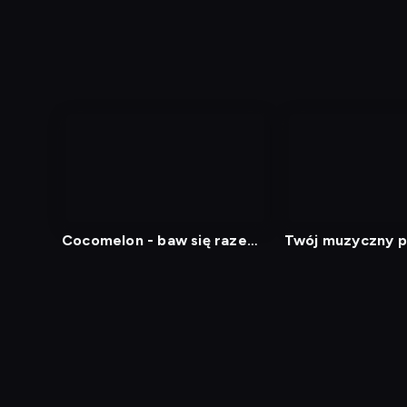
Cocomelon - baw się razem
Twój muzyczny 
z nami
Diagnostyka
Test prędkości
Kontakt
Regula
Dostęp za granicą