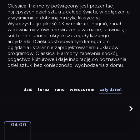
Classical Harmony
poświęcony jest prezentacji
najlepszych dzieł sztuki z całego świata, w połączeniu
z wyśmienicie dobraną muzyką klasyczną.
Wykorzystując jakość 4K w realizacji nagrań, kanał
zapewnia niezrównane wrażenia wizualne, ujawniając
subtelne niuanse i ukryte szczegóły każdego
arcydzieła. Dzięki dostosowanym kategoriom
oglądania i starannie zaprojektowanemu układowi
programów, Classical Harmony zapewnia spokój,
bogactwo kulturowe i daje inspirację do poznawania
dzieł sztuki bez konieczności wychodzenia z domu.
dziś
teraz
rano
wieczorem
cały dzień
04:00
Jacob
Jordaens.
The