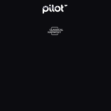
J. B. WEENIX Italian Landscape with Inn and Anc
J. DEBNEY Forgott
WP Pilot