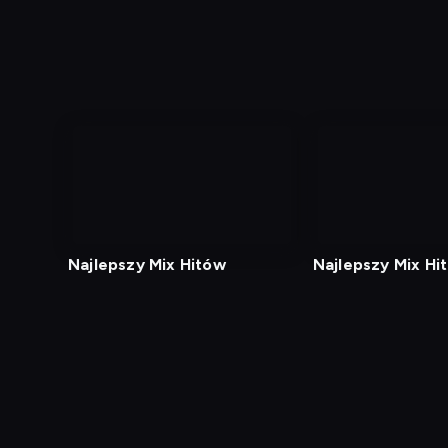
Najlepszy Mix Hitów
Najlepszy Mix Hi
Diagnostyka
Test prędkości
Kontakt
Regula
Dostęp za granicą