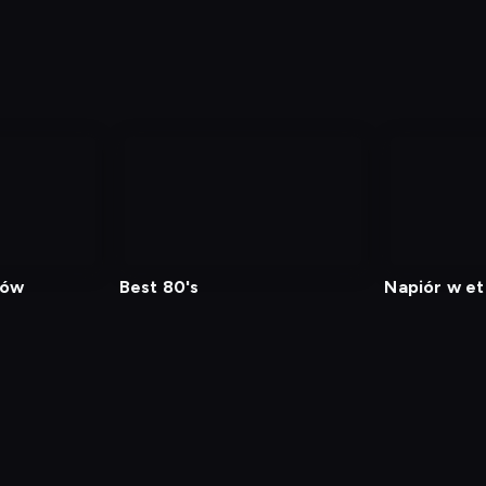
tów
Best 80's
Napiór w e
min
Polityka Prywatności
Ustawienia prywatności
Zrealizu