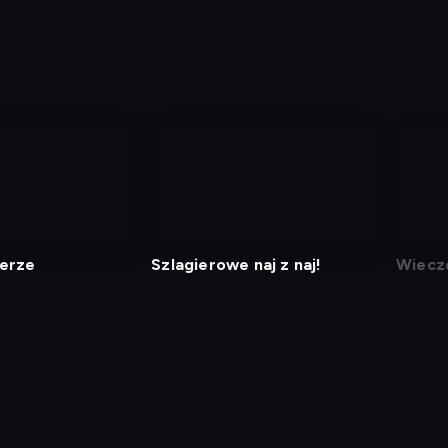
terze
Szlagierowe naj z naj!
Wieczo
jazze
j kod
Informacje o usługodawcy