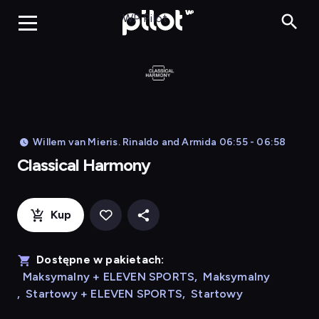
Classica
WP Pilot
Willem van Mieris. Rinaldo and Armida 06:55 - 06:58
Classical Harmony
Kup
Dostępne w pakietach:
Maksymalny + ELEVEN SPORTS
,
Maksymalny
,
Startowy + ELEVEN SPORTS
,
Startowy