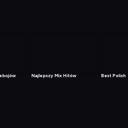
zebojów
Najlepszy Mix Hitów
Best Polish
min
Polityka Prywatności
Ustawienia prywatności
Zrealizu