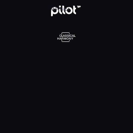
Edwin White. Washington Resigning His Commission
WP Pilot