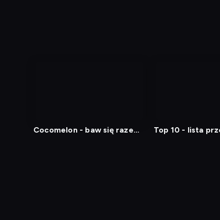
Cocomelon - baw się razem
Top 10 - lista pr
z nami
Diagnostyka
Test prędkości
Kontakt
Regula
Dostęp za granicą