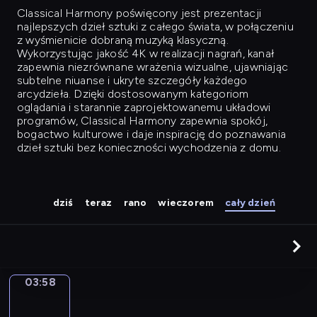
Classical Harmony
poświęcony jest prezentacji
najlepszych dzieł sztuki z całego świata, w połączeniu
z wyśmienicie dobraną muzyką klasyczną.
Wykorzystując jakość 4K w realizacji nagrań, kanał
zapewnia niezrównane wrażenia wizualne, ujawniając
subtelne niuanse i ukryte szczegóły każdego
arcydzieła. Dzięki dostosowanym kategoriom
oglądania i starannie zaprojektowanemu układowi
programów, Classical Harmony zapewnia spokój,
bogactwo kulturowe i daje inspirację do poznawania
dzieł sztuki bez konieczności wychodzenia z domu.
dziś
teraz
rano
wieczorem
cały dzień
03:58
Adriaen
van
Utrecht.