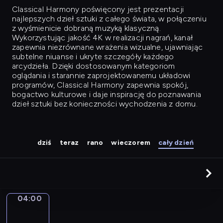
Classical Harmony
poświęcony jest prezentacji
najlepszych dzieł sztuki z całego świata, w połączeniu
z wyśmienicie dobraną muzyką klasyczną.
Wykorzystując jakość 4K w realizacji nagrań, kanał
zapewnia niezrównane wrażenia wizualne, ujawniając
subtelne niuanse i ukryte szczegóły każdego
arcydzieła. Dzięki dostosowanym kategoriom
oglądania i starannie zaprojektowanemu układowi
programów, Classical Harmony zapewnia spokój,
bogactwo kulturowe i daje inspirację do poznawania
dzieł sztuki bez konieczności wychodzenia z domu.
dziś
teraz
rano
wieczorem
cały dzień
04:00
Hashimoto
Kansetsu:
Summer