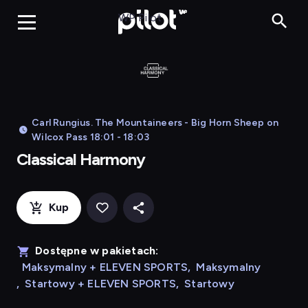
Classica
WP Pilot
Carl Rungius. The Mountaineers - Big Horn Sheep on
Wilcox Pass 18:01 - 18:03
Classical Harmony
Kup
Dostępne w pakietach:
Maksymalny + ELEVEN SPORTS
,
Maksymalny
,
Startowy + ELEVEN SPORTS
,
Startowy