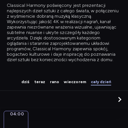
Classical Harmony
poświęcony jest prezentacji
najlepszych dzieł sztuki z całego świata, w połączeniu
z wyśmienicie dobraną muzyką klasyczną.
Wykorzystując jakość 4K w realizacji nagrań, kanał
zapewnia niezrównane wrażenia wizualne, ujawniając
subtelne niuanse i ukryte szczegóły każdego
arcydzieła. Dzięki dostosowanym kategoriom
oglądania i starannie zaprojektowanemu układowi
programów, Classical Harmony zapewnia spokój,
bogactwo kulturowe i daje inspirację do poznawania
dzieł sztuki bez konieczności wychodzenia z domu.
dziś
teraz
rano
wieczorem
cały dzień
04:00
Evelyn
De
Morgan.