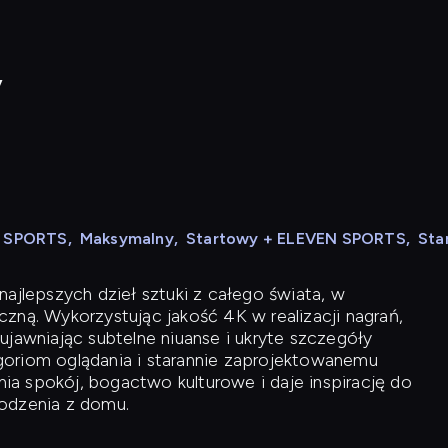
y
N SPORTS
,
Maksymalny
,
Startowy + ELEVEN SPORTS
,
Sta
ajlepszych dzieł sztuki z całego świata, w
zną. Wykorzystując jakość 4K w realizacji nagrań,
ujawniając subtelne niuanse i ukryte szczegóły
oriom oglądania i starannie zaprojektowanemu
a spokój, bogactwo kulturowe i daje inspirację do
odzenia z domu.