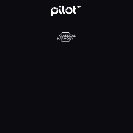
l Harmony, Oglądaj w WP Pilot
WP Pilot