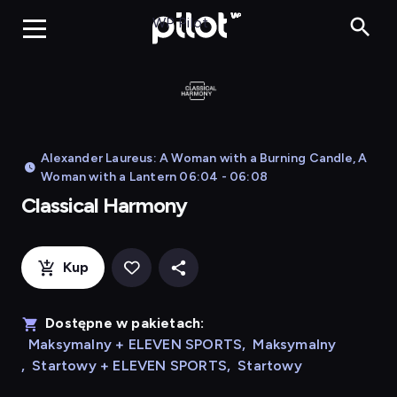
Classica
WP Pilot
Alexander Laureus: A Woman with a Burning Candle, A
Woman with a Lantern 06:04 - 06:08
Classical Harmony
Kup
Dostępne w pakietach:
Maksymalny + ELEVEN SPORTS
,
Maksymalny
,
Startowy + ELEVEN SPORTS
,
Startowy