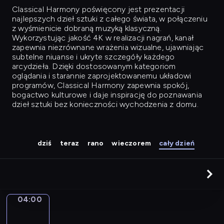
Classical Harmony
poświęcony jest prezentacji
najlepszych dzieł sztuki z całego świata, w połączeniu
z wyśmienicie dobraną muzyką klasyczną.
Wykorzystując jakość 4K w realizacji nagrań, kanał
zapewnia niezrównane wrażenia wizualne, ujawniając
subtelne niuanse i ukryte szczegóły każdego
arcydzieła. Dzięki dostosowanym kategoriom
oglądania i starannie zaprojektowanemu układowi
programów, Classical Harmony zapewnia spokój,
bogactwo kulturowe i daje inspirację do poznawania
dzieł sztuki bez konieczności wychodzenia z domu.
dziś
teraz
rano
wieczorem
cały dzień
04:00
Jacob
Jordaens.
The