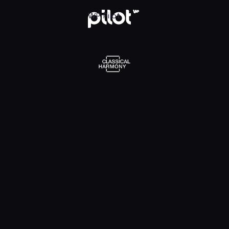
l Harmony, Oglądaj w WP Pilot
WP Pilot