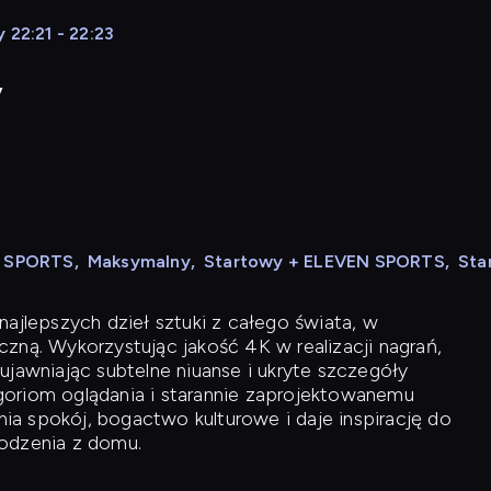
 22:21 - 22:23
y
N SPORTS
,
Maksymalny
,
Startowy + ELEVEN SPORTS
,
Sta
ajlepszych dzieł sztuki z całego świata, w
zną. Wykorzystując jakość 4K w realizacji nagrań,
ujawniając subtelne niuanse i ukryte szczegóły
oriom oglądania i starannie zaprojektowanemu
a spokój, bogactwo kulturowe i daje inspirację do
odzenia z domu.