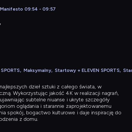
 Manifesto 09:54 - 09:57
y
N SPORTS
,
Maksymalny
,
Startowy + ELEVEN SPORTS
,
Sta
ajlepszych dzieł sztuki z całego świata, w
zną. Wykorzystując jakość 4K w realizacji nagrań,
ujawniając subtelne niuanse i ukryte szczegóły
oriom oglądania i starannie zaprojektowanemu
a spokój, bogactwo kulturowe i daje inspirację do
odzenia z domu.