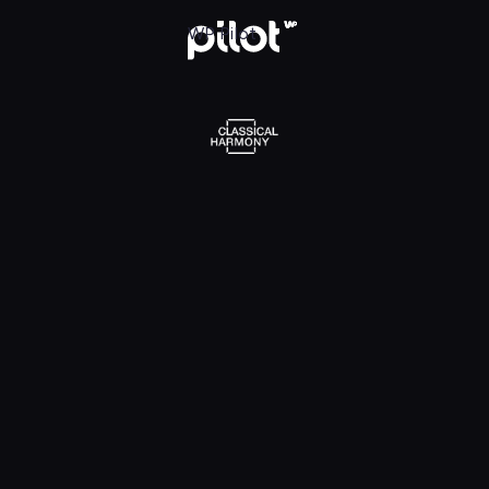
l Harmony, Oglądaj w WP Pilot
WP Pilot