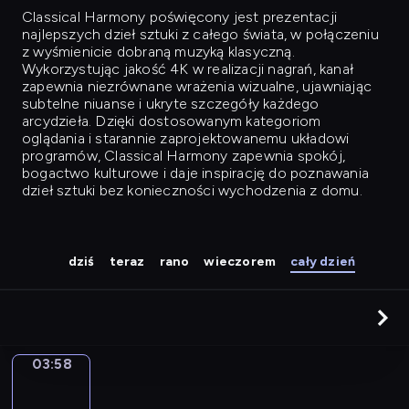
Classical Harmony
poświęcony jest prezentacji
najlepszych dzieł sztuki z całego świata, w połączeniu
z wyśmienicie dobraną muzyką klasyczną.
Wykorzystując jakość 4K w realizacji nagrań, kanał
zapewnia niezrównane wrażenia wizualne, ujawniając
subtelne niuanse i ukryte szczegóły każdego
arcydzieła. Dzięki dostosowanym kategoriom
oglądania i starannie zaprojektowanemu układowi
programów, Classical Harmony zapewnia spokój,
bogactwo kulturowe i daje inspirację do poznawania
dzieł sztuki bez konieczności wychodzenia z domu.
dziś
teraz
rano
wieczorem
cały dzień
03:58
Adriaen
van
Utrecht.