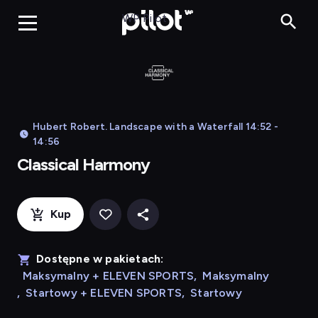
Classica
WP Pilot
Hubert Robert. Landscape with a Waterfall 14:52 -
14:56
Classical Harmony
Kup
Dostępne w pakietach:
Maksymalny + ELEVEN SPORTS
,
Maksymalny
,
Startowy + ELEVEN SPORTS
,
Startowy