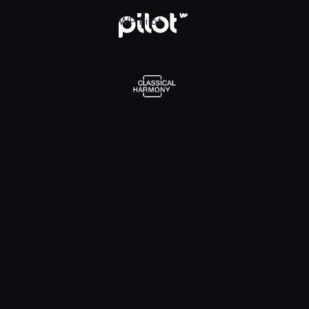
l Harmony, Oglądaj w WP Pilot
WP Pilot