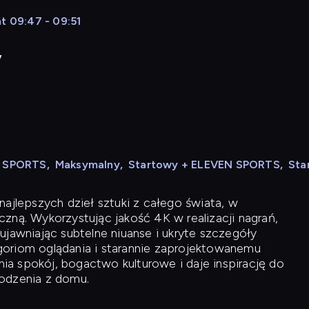
t 09:47 - 09:51
y
N SPORTS
,
Maksymalny
,
Startowy + ELEVEN SPORTS
,
Sta
ajlepszych dzieł sztuki z całego świata, w
zną. Wykorzystując jakość 4K w realizacji nagrań,
ujawniając subtelne niuanse i ukryte szczegóły
oriom oglądania i starannie zaprojektowanemu
a spokój, bogactwo kulturowe i daje inspirację do
odzenia z domu.