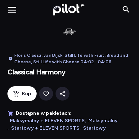
Classica
WP Pilot
Floris Claesz. van Dijck: Still Life with Fruit, Bread and
Cheese, Still Life with Cheese 04:02 - 04:06
Classical Harmony
Kup
Dostępne w pakietach:
Maksymalny + ELEVEN SPORTS
,
Maksymalny
,
Startowy + ELEVEN SPORTS
,
Startowy