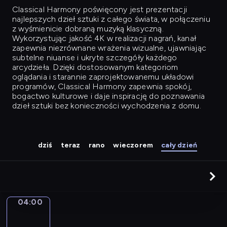
Classical Harmony
poświęcony jest prezentacji
najlepszych dzieł sztuki z całego świata, w połączeniu
z wyśmienicie dobraną muzyką klasyczną.
Wykorzystując jakość 4K w realizacji nagrań, kanał
zapewnia niezrównane wrażenia wizualne, ujawniając
subtelne niuanse i ukryte szczegóły każdego
arcydzieła. Dzięki dostosowanym kategoriom
oglądania i starannie zaprojektowanemu układowi
programów, Classical Harmony zapewnia spokój,
bogactwo kulturowe i daje inspirację do poznawania
dzieł sztuki bez konieczności wychodzenia z domu.
dziś
teraz
rano
wieczorem
cały dzień
04:00
Jacob
Jordaens.
The