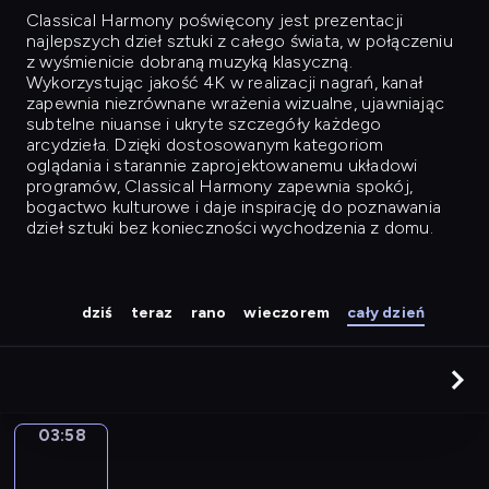
Classical Harmony
poświęcony jest prezentacji
najlepszych dzieł sztuki z całego świata, w połączeniu
z wyśmienicie dobraną muzyką klasyczną.
Wykorzystując jakość 4K w realizacji nagrań, kanał
zapewnia niezrównane wrażenia wizualne, ujawniając
subtelne niuanse i ukryte szczegóły każdego
arcydzieła. Dzięki dostosowanym kategoriom
oglądania i starannie zaprojektowanemu układowi
programów, Classical Harmony zapewnia spokój,
bogactwo kulturowe i daje inspirację do poznawania
dzieł sztuki bez konieczności wychodzenia z domu.
dziś
teraz
rano
wieczorem
cały dzień
03:58
Adriaen
van
Utrecht.