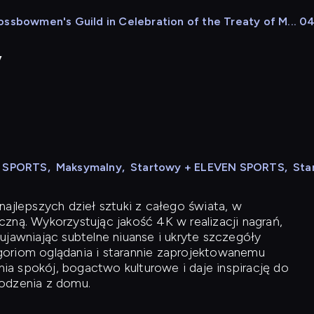
ssbowmen's Guild in Celebration of the Treaty of M... 04
y
N SPORTS
,
Maksymalny
,
Startowy + ELEVEN SPORTS
,
Sta
ajlepszych dzieł sztuki z całego świata, w
zną. Wykorzystując jakość 4K w realizacji nagrań,
ujawniając subtelne niuanse i ukryte szczegóły
oriom oglądania i starannie zaprojektowanemu
a spokój, bogactwo kulturowe i daje inspirację do
odzenia z domu.