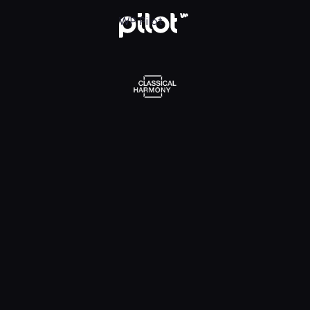
l Harmony, Oglądaj w WP Pilot
WP Pilot