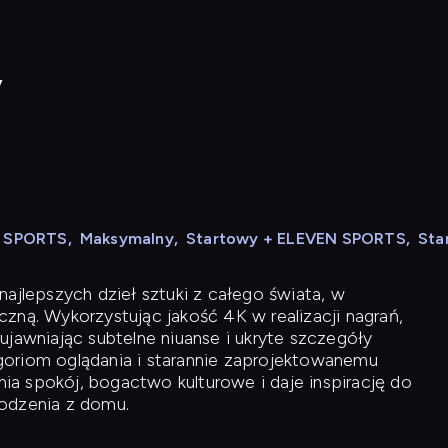
y
N SPORTS
,
Maksymalny
,
Startowy + ELEVEN SPORTS
,
Sta
ajlepszych dzieł sztuki z całego świata, w
zną. Wykorzystując jakość 4K w realizacji nagrań,
ujawniając subtelne niuanse i ukryte szczegóły
oriom oglądania i starannie zaprojektowanemu
a spokój, bogactwo kulturowe i daje inspirację do
odzenia z domu.