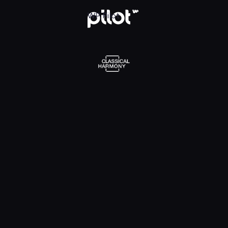
l Harmony, Oglądaj w WP Pilot
WP Pilot