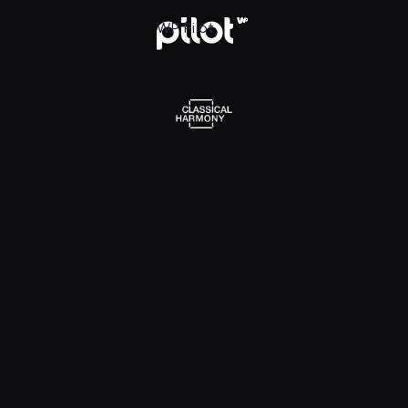
l Harmony, Oglądaj w WP Pilot
WP Pilot