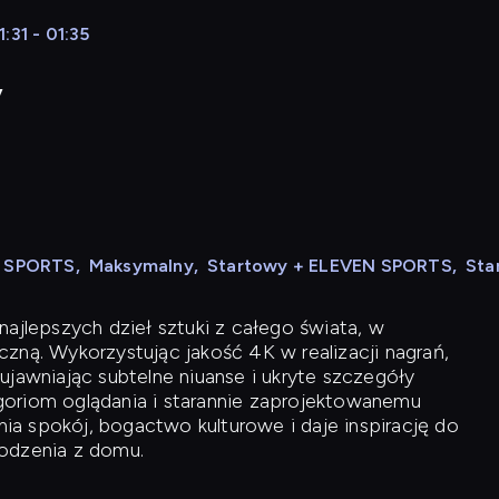
:31 - 01:35
y
N SPORTS
,
Maksymalny
,
Startowy + ELEVEN SPORTS
,
Sta
ajlepszych dzieł sztuki z całego świata, w
zną. Wykorzystując jakość 4K w realizacji nagrań,
ujawniając subtelne niuanse i ukryte szczegóły
oriom oglądania i starannie zaprojektowanemu
a spokój, bogactwo kulturowe i daje inspirację do
odzenia z domu.