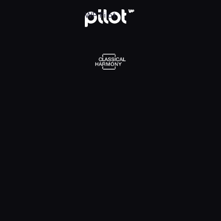
l Harmony, Oglądaj w WP Pilot
WP Pilot