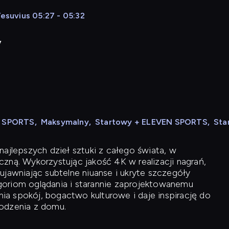
Vesuvius 05:27 - 05:32
y
N SPORTS
,
Maksymalny
,
Startowy + ELEVEN SPORTS
,
Sta
ajlepszych dzieł sztuki z całego świata, w
zną. Wykorzystując jakość 4K w realizacji nagrań,
ujawniając subtelne niuanse i ukryte szczegóły
oriom oglądania i starannie zaprojektowanemu
a spokój, bogactwo kulturowe i daje inspirację do
odzenia z domu.