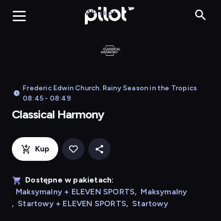
Classica
WP Pilot
Frederic Edwin Church. Rainy Season in the Tropics
08:45 - 08:49
Classical Harmony
Kup
Dostępne w pakietach:
Maksymalny + ELEVEN SPORTS
,
Maksymalny
,
Startowy + ELEVEN SPORTS
,
Startowy