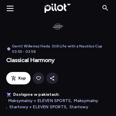
Classica
WP Pilot
Gerrit Willemsz Heda. Still Life with a Nautilus Cup
03:55 - 03:58
Classical Harmony
Kup
Dostępne w pakietach:
Maksymalny + ELEVEN SPORTS
,
Maksymalny
,
Startowy + ELEVEN SPORTS
,
Startowy