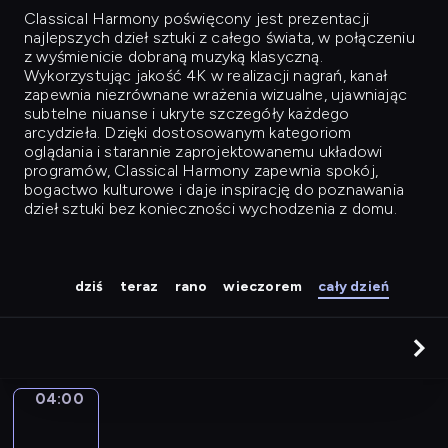
Classical Harmony
poświęcony jest prezentacji
najlepszych dzieł sztuki z całego świata, w połączeniu
z wyśmienicie dobraną muzyką klasyczną.
Wykorzystując jakość 4K w realizacji nagrań, kanał
zapewnia niezrównane wrażenia wizualne, ujawniając
subtelne niuanse i ukryte szczegóły każdego
arcydzieła. Dzięki dostosowanym kategoriom
oglądania i starannie zaprojektowanemu układowi
programów, Classical Harmony zapewnia spokój,
bogactwo kulturowe i daje inspirację do poznawania
dzieł sztuki bez konieczności wychodzenia z domu.
dziś
teraz
rano
wieczorem
cały dzień
04:00
Hashimoto
Kansetsu:
Summer