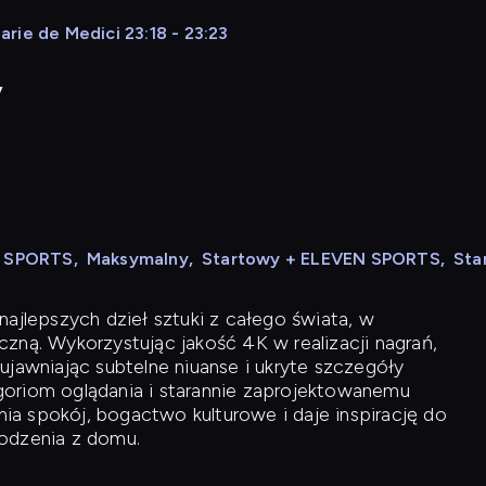
rie de Medici 23:18 - 23:23
y
N SPORTS
,
Maksymalny
,
Startowy + ELEVEN SPORTS
,
Sta
ajlepszych dzieł sztuki z całego świata, w
zną. Wykorzystując jakość 4K w realizacji nagrań,
ujawniając subtelne niuanse i ukryte szczegóły
oriom oglądania i starannie zaprojektowanemu
a spokój, bogactwo kulturowe i daje inspirację do
odzenia z domu.