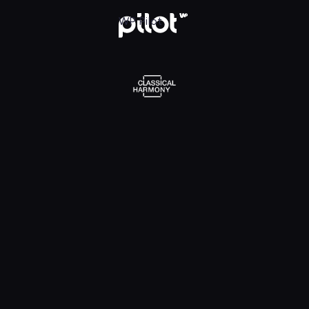
l Harmony, Oglądaj w WP Pilot
WP Pilot