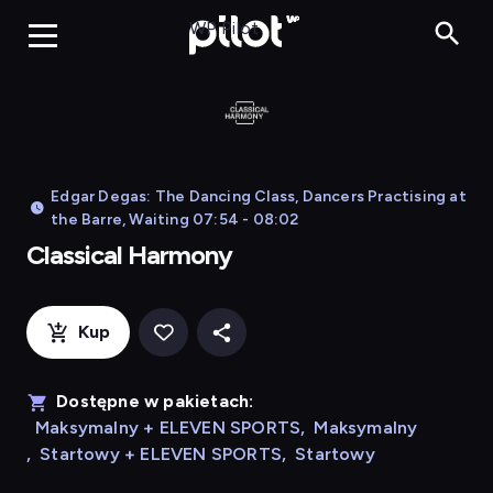
Classica
WP Pilot
Edgar Degas: The Dancing Class, Dancers Practising at
the Barre, Waiting 07:54 - 08:02
Classical Harmony
Kup
Dostępne w pakietach:
Maksymalny + ELEVEN SPORTS
,
Maksymalny
,
Startowy + ELEVEN SPORTS
,
Startowy