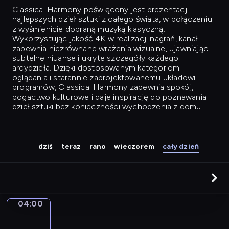
Classical Harmony
poświęcony jest prezentacji
najlepszych dzieł sztuki z całego świata, w połączeniu
z wyśmienicie dobraną muzyką klasyczną.
Wykorzystując jakość 4K w realizacji nagrań, kanał
zapewnia niezrównane wrażenia wizualne, ujawniając
subtelne niuanse i ukryte szczegóły każdego
arcydzieła. Dzięki dostosowanym kategoriom
oglądania i starannie zaprojektowanemu układowi
programów, Classical Harmony zapewnia spokój,
bogactwo kulturowe i daje inspirację do poznawania
dzieł sztuki bez konieczności wychodzenia z domu.
dziś
teraz
rano
wieczorem
cały dzień
04:00
Jacob
Jordaens.
The