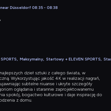
near Düsseldorf 08:35 - 08:38
y
N SPORTS
,
Maksymalny
,
Startowy + ELEVEN SPORTS
,
Sta
ajlepszych dzieł sztuki z całego świata, w
zną. Wykorzystując jakość 4K w realizacji nagrań,
ujawniając subtelne niuanse i ukryte szczegóły
oriom oglądania i starannie zaprojektowanemu
a spokój, bogactwo kulturowe i daje inspirację do
odzenia z domu.