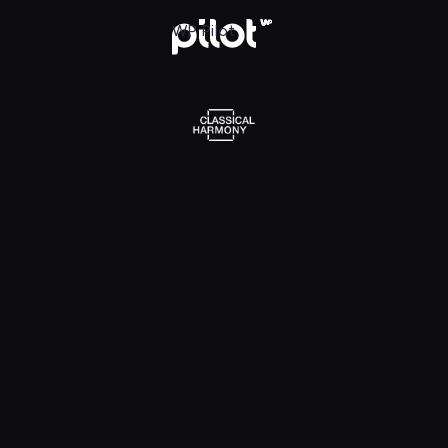
l Harmony, Oglądaj w WP Pilot
WP Pilot