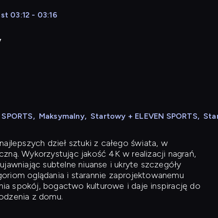
st 03:12 - 03:16
y
N SPORTS
,
Maksymalny
,
Startowy + ELEVEN SPORTS
,
Sta
ajlepszych dzieł sztuki z całego świata, w
zną. Wykorzystując jakość 4K w realizacji nagrań,
ujawniając subtelne niuanse i ukryte szczegóły
oriom oglądania i starannie zaprojektowanemu
a spokój, bogactwo kulturowe i daje inspirację do
odzenia z domu.