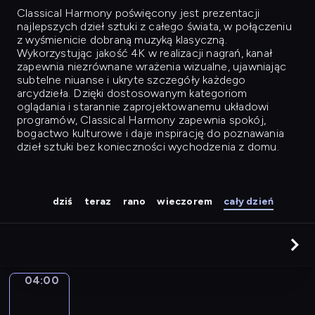
Classical Harmony
poświęcony jest prezentacji
najlepszych dzieł sztuki z całego świata, w połączeniu
z wyśmienicie dobraną muzyką klasyczną.
Wykorzystując jakość 4K w realizacji nagrań, kanał
zapewnia niezrównane wrażenia wizualne, ujawniając
subtelne niuanse i ukryte szczegóły każdego
arcydzieła. Dzięki dostosowanym kategoriom
oglądania i starannie zaprojektowanemu układowi
programów, Classical Harmony zapewnia spokój,
bogactwo kulturowe i daje inspirację do poznawania
dzieł sztuki bez konieczności wychodzenia z domu.
dziś
teraz
rano
wieczorem
cały dzień
04:00
Jacob
Jordaens.
The