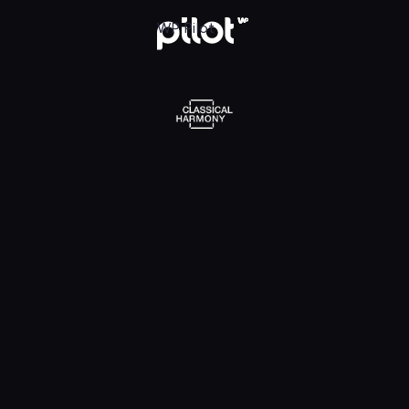
l Harmony, Oglądaj w WP Pilot
WP Pilot