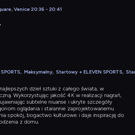
quare, Venice 20:36 - 20:41
y
N SPORTS
,
Maksymalny
,
Startowy + ELEVEN SPORTS
,
Sta
ajlepszych dzieł sztuki z całego świata, w
zną. Wykorzystując jakość 4K w realizacji nagrań,
ujawniając subtelne niuanse i ukryte szczegóły
oriom oglądania i starannie zaprojektowanemu
a spokój, bogactwo kulturowe i daje inspirację do
odzenia z domu.