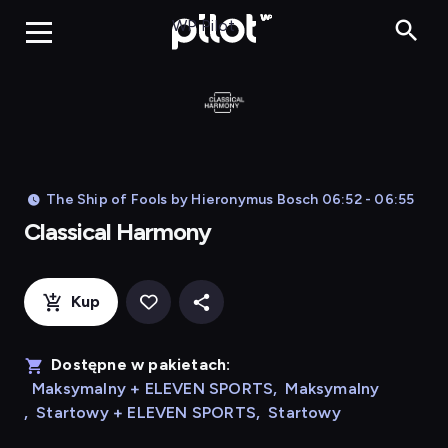
Classica
WP Pilot
The Ship of Fools by Hieronymus Bosch 06:52 - 06:55
Classical Harmony
Kup
Dostępne w pakietach:
Maksymalny + ELEVEN SPORTS
,
Maksymalny
,
Startowy + ELEVEN SPORTS
,
Startowy