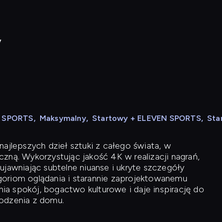
y
N SPORTS
,
Maksymalny
,
Startowy + ELEVEN SPORTS
,
Sta
ajlepszych dzieł sztuki z całego świata, w
zną. Wykorzystując jakość 4K w realizacji nagrań,
ujawniając subtelne niuanse i ukryte szczegóły
oriom oglądania i starannie zaprojektowanemu
a spokój, bogactwo kulturowe i daje inspirację do
odzenia z domu.