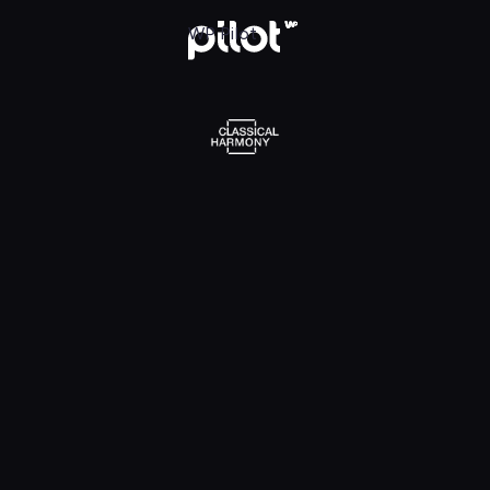
l Harmony, Oglądaj w WP Pilot
WP Pilot