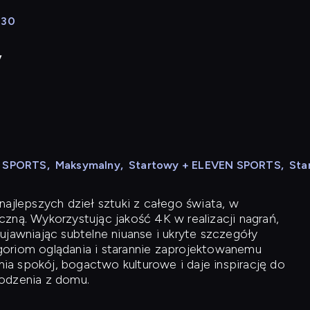
:30
y
N SPORTS
,
Maksymalny
,
Startowy + ELEVEN SPORTS
,
Sta
ajlepszych dzieł sztuki z całego świata, w
zną. Wykorzystując jakość 4K w realizacji nagrań,
ujawniając subtelne niuanse i ukryte szczegóły
oriom oglądania i starannie zaprojektowanemu
a spokój, bogactwo kulturowe i daje inspirację do
odzenia z domu.