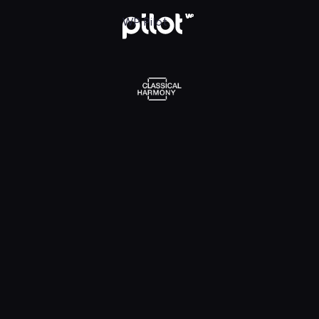
l Harmony, Oglądaj w WP Pilot
WP Pilot