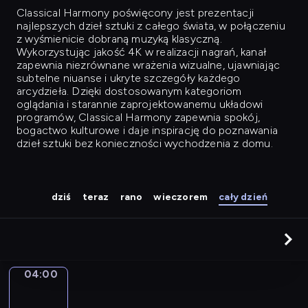
Classical Harmony
poświęcony jest prezentacji
najlepszych dzieł sztuki z całego świata, w połączeniu
z wyśmienicie dobraną muzyką klasyczną.
Wykorzystując jakość 4K w realizacji nagrań, kanał
zapewnia niezrównane wrażenia wizualne, ujawniając
subtelne niuanse i ukryte szczegóły każdego
arcydzieła. Dzięki dostosowanym kategoriom
oglądania i starannie zaprojektowanemu układowi
programów, Classical Harmony zapewnia spokój,
bogactwo kulturowe i daje inspirację do poznawania
dzieł sztuki bez konieczności wychodzenia z domu.
dziś
teraz
rano
wieczorem
cały dzień
04:00
Jacob
Jordaens.
The