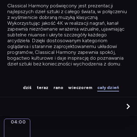
Classical Harmony
poświęcony jest prezentacji
najlepszych dzieł sztuki z całego świata, w połączeniu
z wyśmienicie dobraną muzyką klasyczną.
Wykorzystując jakość 4K w realizacji nagrań, kanał
zapewnia niezrównane wrażenia wizualne, ujawniając
subtelne niuanse i ukryte szczegóły każdego
arcydzieła. Dzięki dostosowanym kategoriom
oglądania i starannie zaprojektowanemu układowi
programów, Classical Harmony zapewnia spokój,
bogactwo kulturowe i daje inspirację do poznawania
dzieł sztuki bez konieczności wychodzenia z domu.
dziś
teraz
rano
wieczorem
cały dzień
04:00
Hashimoto
Kansetsu:
Summer