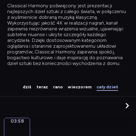
Classical Harmony
poświęcony jest prezentacji
najlepszych dzieł sztuki z całego świata, w połączeniu
z wyśmienicie dobraną muzyką klasyczną.
Wykorzystując jakość 4K w realizacji nagrań, kanał
zapewnia niezrównane wrażenia wizualne, ujawniając
subtelne niuanse i ukryte szczegóły każdego
arcydzieła. Dzięki dostosowanym kategoriom
oglądania i starannie zaprojektowanemu układowi
programów, Classical Harmony zapewnia spokój,
bogactwo kulturowe i daje inspirację do poznawania
dzieł sztuki bez konieczności wychodzenia z domu.
dziś
teraz
rano
wieczorem
cały dzień
03:58
Adriaen
van
Utrecht.