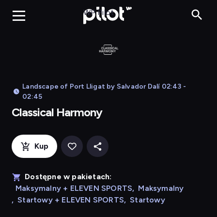
Classica
WP Pilot
Landscape of Port Lligat by Salvador Dalí 02:43 -
02:45
Classical Harmony
Kup
Dostępne w pakietach:
Maksymalny + ELEVEN SPORTS
,
Maksymalny
,
Startowy + ELEVEN SPORTS
,
Startowy